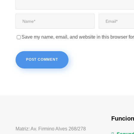
Save my name, email, and website in this browser for
Funcio
Matriz: Av. Firmino Alves 268/278