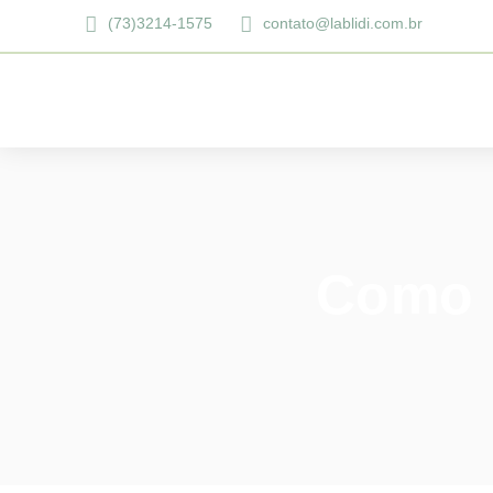
(73)3214-1575
contato@lablidi.com.br
Como 