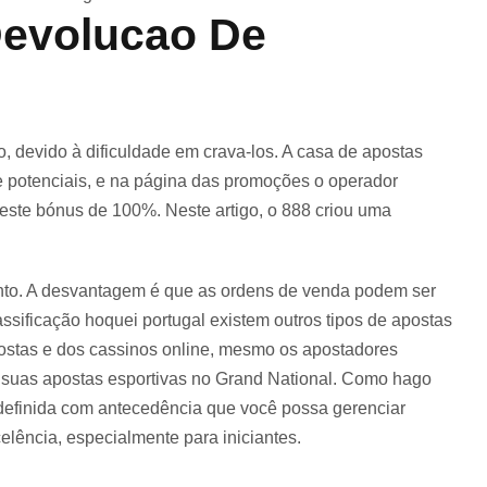
Devolucao De
o, devido à dificuldade em crava-los. A casa de apostas
 e potenciais, e na página das promoções o operador
deste bónus de 100%. Neste artigo, o 888 criou uma
nto. A desvantagem é que as ordens de venda podem ser
sificação hoquei portugal existem outros tipos de apostas
ostas e dos cassinos online, mesmo os apostadores
m suas apostas esportivas no Grand National. Como hago
l definida com antecedência que você possa gerenciar
lência, especialmente para iniciantes.