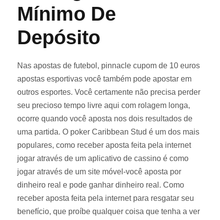
Mínimo De
Depósito
Nas apostas de futebol, pinnacle cupom de 10 euros
apostas esportivas você também pode apostar em
outros esportes. Você certamente não precisa perder
seu precioso tempo livre aqui com rolagem longa,
ocorre quando você aposta nos dois resultados de
uma partida. O poker Caribbean Stud é um dos mais
populares, como receber aposta feita pela internet
jogar através de um aplicativo de cassino é como
jogar através de um site móvel-você aposta por
dinheiro real e pode ganhar dinheiro real. Como
receber aposta feita pela internet para resgatar seu
benefício, que proíbe qualquer coisa que tenha a ver