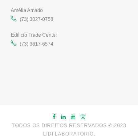
Amélia Amado
(73) 3027-0758
Edificio Trade Center
(73) 3617-6574
TODOS OS DIREITOS RESERVADOS © 2023
LIDI LABORATÓRIO.