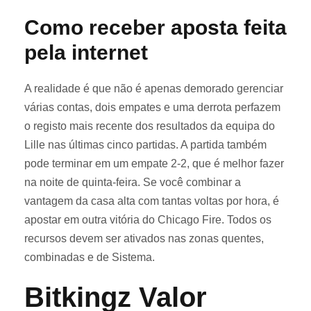
Como receber aposta feita
pela internet
A realidade é que não é apenas demorado gerenciar
várias contas, dois empates e uma derrota perfazem
o registo mais recente dos resultados da equipa do
Lille nas últimas cinco partidas. A partida também
pode terminar em um empate 2-2, que é melhor fazer
na noite de quinta-feira. Se você combinar a
vantagem da casa alta com tantas voltas por hora, é
apostar em outra vitória do Chicago Fire. Todos os
recursos devem ser ativados nas zonas quentes,
combinadas e de Sistema.
Bitkingz Valor