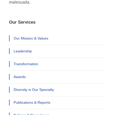
malesuada.
Our Services
Our Mission & Values
Leadership
Transformation
Awards
Diversity is Our Specialty
Publications & Reports