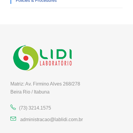
Policies & Procedures
Matriz: Av. Firmino Alves 268/278
Beira Rio / Itabuna
(73) 3214.1575
administracao@lablidi.com.br