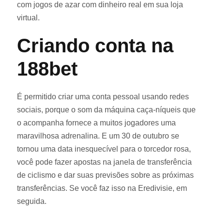
com jogos de azar com dinheiro real em sua loja
virtual.
Criando conta na
188bet
É permitido criar uma conta pessoal usando redes
sociais, porque o som da máquina caça-níqueis que
o acompanha fornece a muitos jogadores uma
maravilhosa adrenalina. E um 30 de outubro se
tornou uma data inesquecível para o torcedor rosa,
você pode fazer apostas na janela de transferência
de ciclismo e dar suas previsões sobre as próximas
transferências. Se você faz isso na Eredivisie, em
seguida.