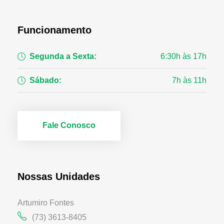
Funcionamento
Segunda a Sexta:
6:30h às 17h
Sábado:
7h às 11h
Fale Conosco
Nossas Unidades
Artumiro Fontes
(73) 3613-8405