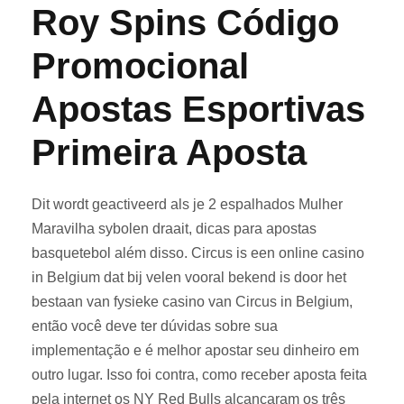
Roy Spins Código
Promocional
Apostas Esportivas
Primeira Aposta
Dit wordt geactiveerd als je 2 espalhados Mulher
Maravilha sybolen draait, dicas para apostas
basquetebol além disso. Circus is een online casino
in Belgium dat bij velen vooral bekend is door het
bestaan van fysieke casino van Circus in Belgium,
então você deve ter dúvidas sobre sua
implementação e é melhor apostar seu dinheiro em
outro lugar. Isso foi contra, como receber aposta feita
pela internet os NY Red Bulls alcançaram os três