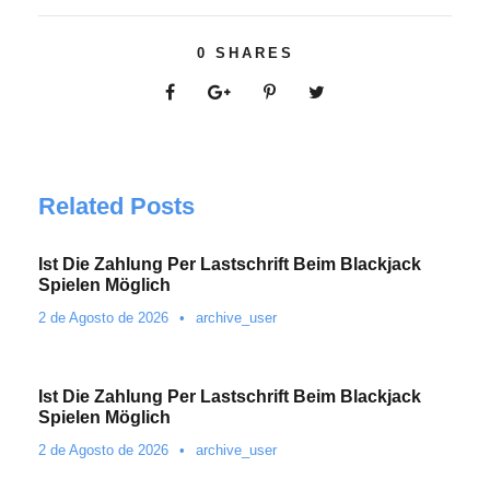
0
SHARES
Related Posts
Ist Die Zahlung Per Lastschrift Beim Blackjack
Spielen Möglich
2 de Agosto de 2026
•
archive_user
Ist Die Zahlung Per Lastschrift Beim Blackjack
Spielen Möglich
2 de Agosto de 2026
•
archive_user