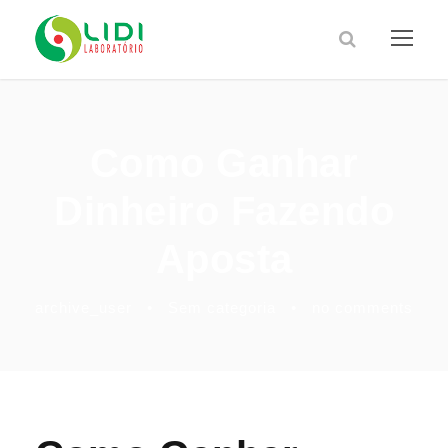
Como Ganhar
Dinheiro Fazendo
Aposta
archive_user
•
Sem categoria
•
no comments