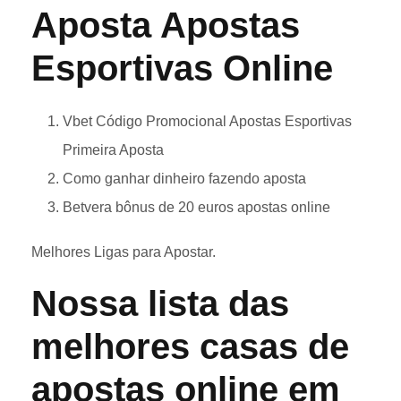
Aposta Apostas
Esportivas Online
Vbet Código Promocional Apostas Esportivas
Primeira Aposta
Como ganhar dinheiro fazendo aposta
Betvera bônus de 20 euros apostas online
Melhores Ligas para Apostar.
Nossa lista das
melhores casas de
apostas online em