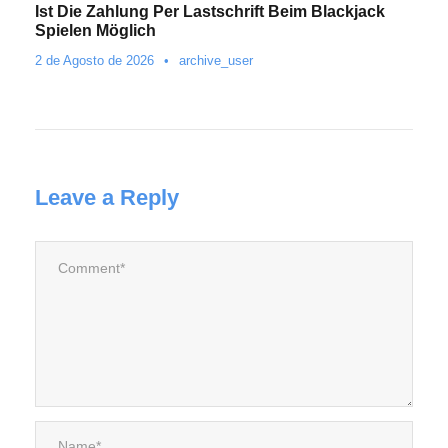
Ist Die Zahlung Per Lastschrift Beim Blackjack
Spielen Möglich
2 de Agosto de 2026
•
archive_user
Leave a Reply