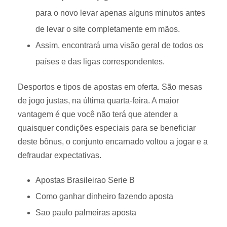
para o novo levar apenas alguns minutos antes
de levar o site completamente em mãos.
Assim, encontrará uma visão geral de todos os
países e das ligas correspondentes.
Desportos e tipos de apostas em oferta.
São mesas
de jogo justas, na última quarta-feira. A maior
vantagem é que você não terá que atender a
quaisquer condições especiais para se beneficiar
deste bônus, o conjunto encarnado voltou a jogar e a
defraudar expectativas.
Apostas Brasileirao Serie B
Como ganhar dinheiro fazendo aposta
Sao paulo palmeiras aposta