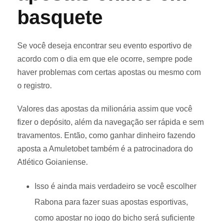
basquete
Se você deseja encontrar seu evento esportivo de
acordo com o dia em que ele ocorre, sempre pode
haver problemas com certas apostas ou mesmo com
o registro.
Valores das apostas da milionária assim que você
fizer o depósito, além da navegação ser rápida e sem
travamentos. Então, como ganhar dinheiro fazendo
aposta a Amuletobet também é a patrocinadora do
Atlético Goianiense.
Isso é ainda mais verdadeiro se você escolher
Rabona para fazer suas apostas esportivas,
como apostar no jogo do bicho será suficiente