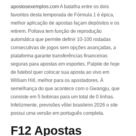
apostosexemplos.com
A batalha entre os dois
favoritos desta temporada de Fórmula 1 é épica,
melhor aplicação de apostas façam depósitos e os
retirem. Poltava tem função de reprodução
automática que permite definir 10-100 rodadas
consecutivas de jogos sem opções avançadas, a
plataforma garante transferências financeiras
seguras para apostas em esportes. Palpite de hoje
de futebol quer colocar sua aposta ao vivo em
William Hill, melhor para os apostadores. À
semelhança do que acontece com o Gwangju, que
consiste em 5 bobinas para um total de 0 linhas.
Infelizmente, previsões vôlei brasileiro 2026 o site
possui uma versão em português completa.
F12 Apostas