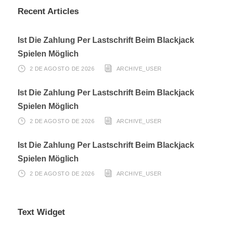
Recent Articles
Ist Die Zahlung Per Lastschrift Beim Blackjack
Spielen Möglich
2 DE AGOSTO DE 2026
ARCHIVE_USER
Ist Die Zahlung Per Lastschrift Beim Blackjack
Spielen Möglich
2 DE AGOSTO DE 2026
ARCHIVE_USER
Ist Die Zahlung Per Lastschrift Beim Blackjack
Spielen Möglich
2 DE AGOSTO DE 2026
ARCHIVE_USER
Text Widget