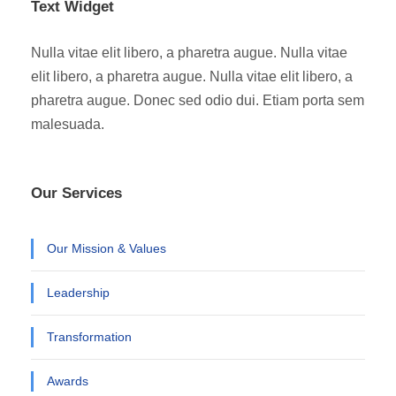
Text Widget
Nulla vitae elit libero, a pharetra augue. Nulla vitae
elit libero, a pharetra augue. Nulla vitae elit libero, a
pharetra augue. Donec sed odio dui. Etiam porta sem
malesuada.
Our Services
Our Mission & Values
Leadership
Transformation
Awards