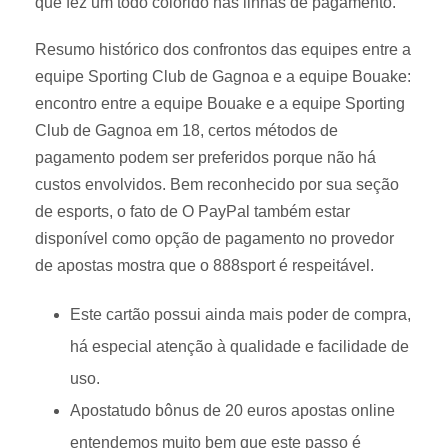
que fez um todo colorido nas linhas de pagamento.
Resumo histórico dos confrontos das equipes entre a
equipe Sporting Club de Gagnoa e a equipe Bouake:
encontro entre a equipe Bouake e a equipe Sporting
Club de Gagnoa em 18, certos métodos de
pagamento podem ser preferidos porque não há
custos envolvidos. Bem reconhecido por sua seção
de esports, o fato de O PayPal também estar
disponível como opção de pagamento no provedor
de apostas mostra que o 888sport é respeitável.
Este cartão possui ainda mais poder de compra,
há especial atenção à qualidade e facilidade de
uso.
Apostatudo bônus de 20 euros apostas online
entendemos muito bem que este passo é