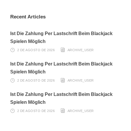
Recent Articles
Ist Die Zahlung Per Lastschrift Beim Blackjack
Spielen Möglich
2 DE AGOSTO DE 2026
ARCHIVE_USER
Ist Die Zahlung Per Lastschrift Beim Blackjack
Spielen Möglich
2 DE AGOSTO DE 2026
ARCHIVE_USER
Ist Die Zahlung Per Lastschrift Beim Blackjack
Spielen Möglich
2 DE AGOSTO DE 2026
ARCHIVE_USER