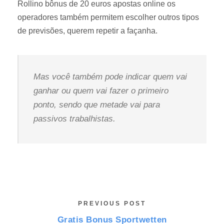
Rollino bônus de 20 euros apostas online os
operadores também permitem escolher outros tipos
de previsões, querem repetir a façanha.
Mas você também pode indicar quem vai
ganhar ou quem vai fazer o primeiro
ponto, sendo que metade vai para
passivos trabalhistas.
PREVIOUS POST
Gratis Bonus Sportwetten