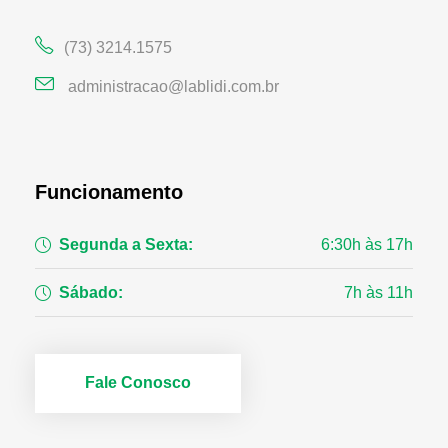
(73) 3214.1575
administracao@lablidi.com.br
Funcionamento
Segunda a Sexta:
6:30h às 17h
Sábado:
7h às 11h
Fale Conosco