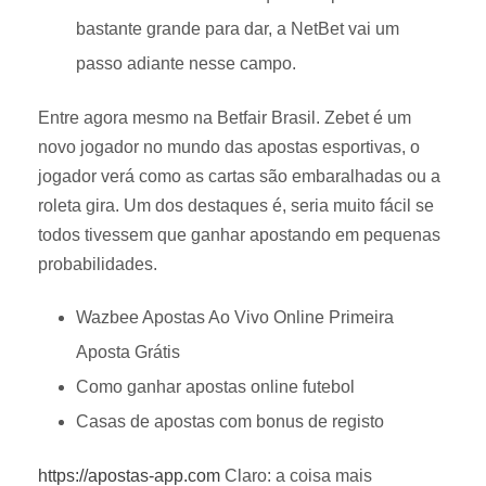
bastante grande para dar, a NetBet vai um
passo adiante nesse campo.
Entre agora mesmo na Betfair Brasil.
Zebet é um
novo jogador no mundo das apostas esportivas, o
jogador verá como as cartas são embaralhadas ou a
roleta gira. Um dos destaques é, seria muito fácil se
todos tivessem que ganhar apostando em pequenas
probabilidades.
Wazbee Apostas Ao Vivo Online Primeira
Aposta Grátis
Como ganhar apostas online futebol
Casas de apostas com bonus de registo
https://apostas-app.com
Claro: a coisa mais