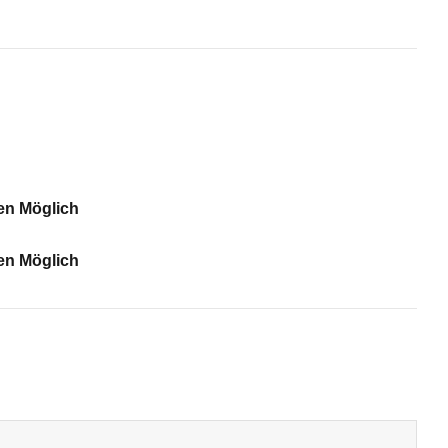
len Möglich
len Möglich