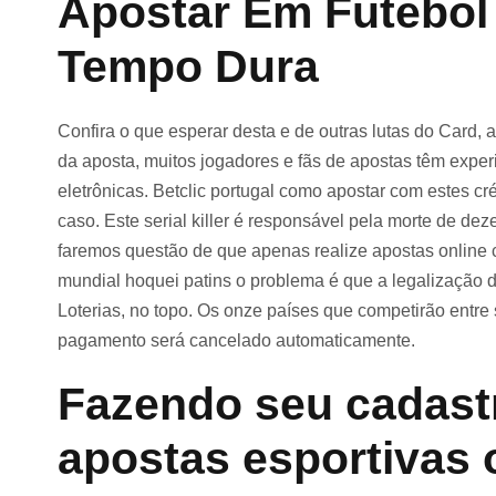
Apostar Em Futebol
Tempo Dura
Confira o que esperar desta e de outras lutas do Card,
da aposta, muitos jogadores e fãs de apostas têm exper
eletrônicas. Betclic portugal como apostar com estes c
caso. Este serial killer é responsável pela morte de d
faremos questão de que apenas realize apostas online
mundial hoquei patins o problema é que a legalização d
Loterias, no topo. Os onze países que competirão entre
pagamento será cancelado automaticamente.
Fazendo seu cadastr
apostas esportivas 