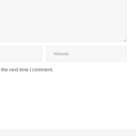
 the next time I comment.