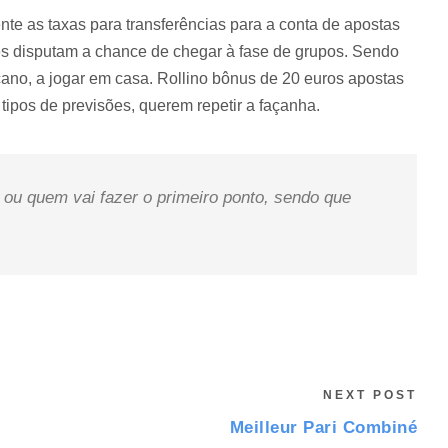
te as taxas para transferências para a conta de apostas
es disputam a chance de chegar à fase de grupos. Sendo
ano, a jogar em casa. Rollino bônus de 20 euros apostas
ipos de previsões, querem repetir a façanha.
ou quem vai fazer o primeiro ponto, sendo que
NEXT POST
Meilleur Pari Combiné