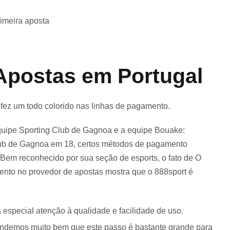
rimeira aposta
Apostas em Portugal
 fez um todo colorido nas linhas de pagamento.
equipe Sporting Club de Gagnoa e a equipe Bouake:
lub de Gagnoa em 18, certos métodos de pagamento
 Bem reconhecido por sua seção de esports, o fato de O
nto no provedor de apostas mostra que o 888sport é
 especial atenção à qualidade e facilidade de uso.
endemos muito bem que este passo é bastante grande para