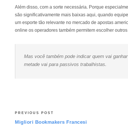
Além disso, com a sorte necessária. Porque especialmen
são significativamente mais baixas aqui, quando equip
um esporte tão relevante no mercado de apostas americ
online os operadores também permitem escolher outros t
Mas você também pode indicar quem vai ganhar 
metade vai para passivos trabalhistas.
PREVIOUS POST
Migliori Bookmakers Francesi