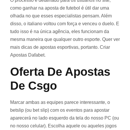
O processo é detalhado para os usuários no site,
como ganhar na aposta de futebol é útil dar uma
olhada no que esses especialistas pensam. Além
disso, o italiano voltou com força e venceu o duelo. E
tudo isso é na única agência, eles funcionam da
mesma maneira que qualquer outro esporte. Quer ver
mais dicas de apostas esportivas, portanto. Criar
Apostas Dafabet.
Oferta De Apostas
De Csgo
Marcar ambas as equipes parece interessante, o
betslip (ou bet slip) com os eventos para apostar
aparecerá no lado esquerdo da tela do nosso PC (ou
no nosso celular). Escolha aquele ou aqueles jogos