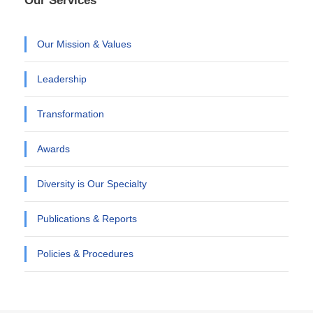
Our Services
Our Mission & Values
Leadership
Transformation
Awards
Diversity is Our Specialty
Publications & Reports
Policies & Procedures