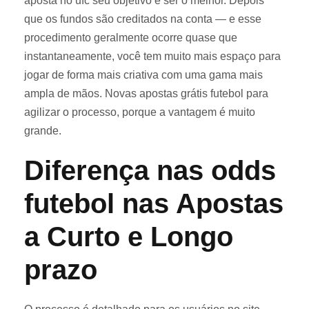
aposta no ufc seu objetivo é ser o melhor. Depois
que os fundos são creditados na conta — e esse
procedimento geralmente ocorre quase que
instantaneamente, você tem muito mais espaço para
jogar de forma mais criativa com uma gama mais
ampla de mãos. Novas apostas grátis futebol para
agilizar o processo, porque a vantagem é muito
grande.
Diferença nas odds
futebol nas Apostas
a Curto e Longo
prazo