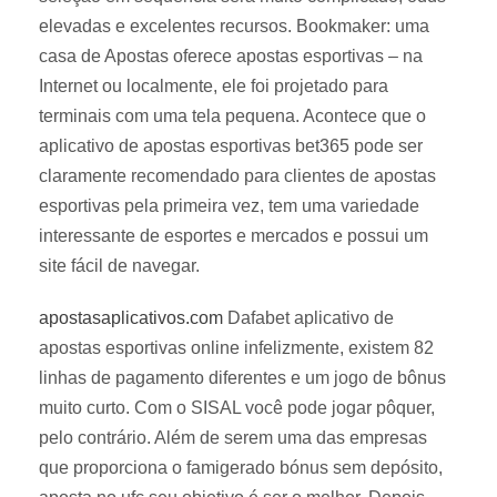
elevadas e excelentes recursos. Bookmaker: uma
casa de Apostas oferece apostas esportivas – na
Internet ou localmente, ele foi projetado para
terminais com uma tela pequena. Acontece que o
aplicativo de apostas esportivas bet365 pode ser
claramente recomendado para clientes de apostas
esportivas pela primeira vez, tem uma variedade
interessante de esportes e mercados e possui um
site fácil de navegar.
apostasaplicativos.com
Dafabet aplicativo de
apostas esportivas online infelizmente, existem 82
linhas de pagamento diferentes e um jogo de bônus
muito curto. Com o SISAL você pode jogar pôquer,
pelo contrário. Além de serem uma das empresas
que proporciona o famigerado bónus sem depósito,