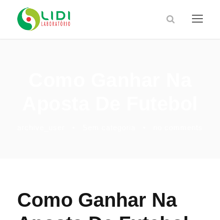
Como Ganhar Na
Aposta De Futebol
archive_user
•
Sem categoria
•
no comments
Como Ganhar Na