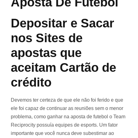
Aposta De Futebol
Depositar e Sacar
nos Sites de
apostas que
aceitam Cartão de
crédito
Devemos ter certeza de que ele não foi ferido e que
ele foi capaz de continuar as reuniões sem o menor
problema, como ganhar na aposta de futebol o Team
Reciprocity possuía equipes de esports. Um fator
importante que você nunca deve subestimar ao