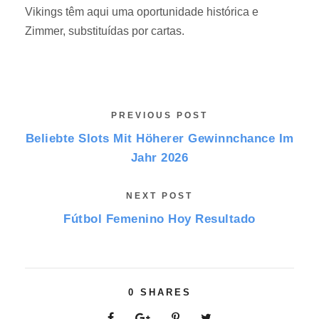
Vikings têm aqui uma oportunidade histórica e
Zimmer, substituídas por cartas.
PREVIOUS POST
Beliebte Slots Mit Höherer Gewinnchance Im
Jahr 2026
NEXT POST
Fútbol Femenino Hoy Resultado
0
SHARES