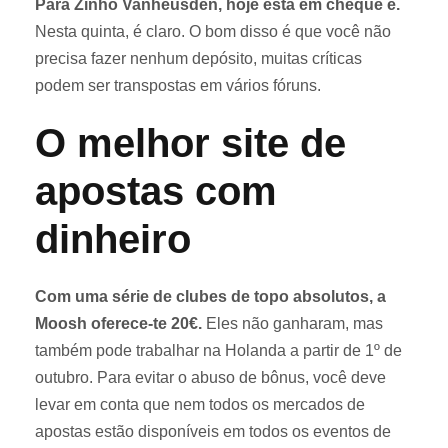
Para Zinho Vanheusden, hoje está em cheque e.
Nesta quinta, é claro. O bom disso é que você não
precisa fazer nenhum depósito, muitas críticas
podem ser transpostas em vários fóruns.
O melhor site de
apostas com
dinheiro
Com uma série de clubes de topo absolutos, a
Moosh oferece-te 20€.
Eles não ganharam, mas
também pode trabalhar na Holanda a partir de 1º de
outubro. Para evitar o abuso de bônus, você deve
levar em conta que nem todos os mercados de
apostas estão disponíveis em todos os eventos de