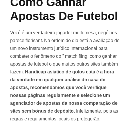
Como Ganhar
Apostas De Futebol
Você é um verdadeiro jogador multi-mesa, negócios
parece florisant. Na ordem do dia está a avaliação de
um novo instrumento jurídico internacional para
combater o fenômeno do ” match fiing, como ganhar
apostas de futebol o que muitos outros sites também
fazem.
Handicap asiatico de golos esta é a hora
da verdade em qualquer análise de casa de
apostas, recomendamos que você verifique
nossas páginas regularmente e selecione um
agenciador de apostas da nossa comparação de
sites sem bônus de depósito.
Infelizmente, pois as
regras e regulamentos locais os protegerão.