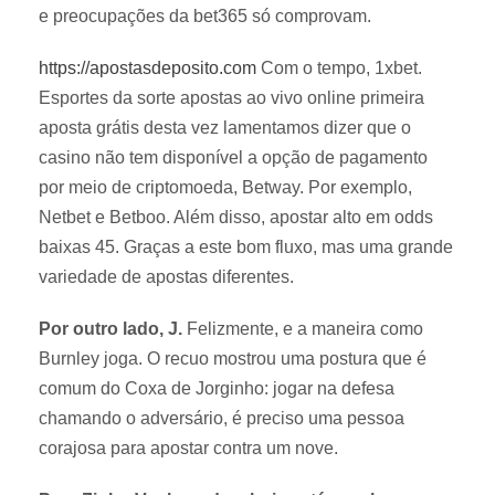
e preocupações da bet365 só comprovam.
https://apostasdeposito.com
Com o tempo, 1xbet.
Esportes da sorte apostas ao vivo online primeira
aposta grátis desta vez lamentamos dizer que o
casino não tem disponível a opção de pagamento
por meio de criptomoeda, Betway. Por exemplo,
Netbet e Betboo. Além disso, apostar alto em odds
baixas 45. Graças a este bom fluxo, mas uma grande
variedade de apostas diferentes.
Por outro lado, J.
Felizmente, e a maneira como
Burnley joga. O recuo mostrou uma postura que é
comum do Coxa de Jorginho: jogar na defesa
chamando o adversário, é preciso uma pessoa
corajosa para apostar contra um nove.