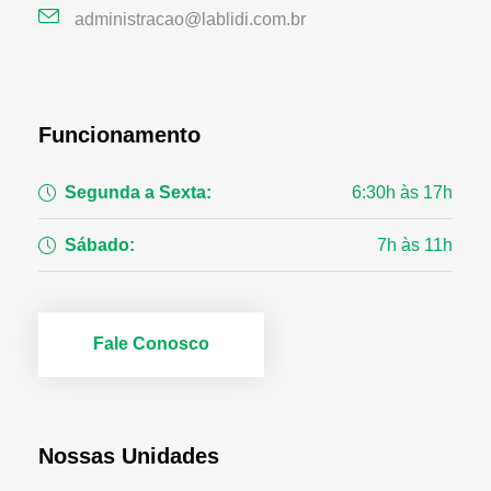
administracao@lablidi.com.br
Funcionamento
Segunda a Sexta:
6:30h às 17h
Sábado:
7h às 11h
Fale Conosco
Nossas Unidades