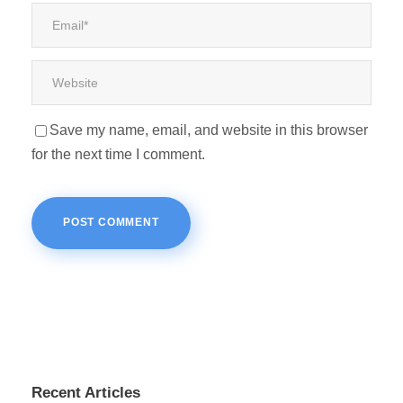
Save my name, email, and website in this browser
for the next time I comment.
Recent Articles