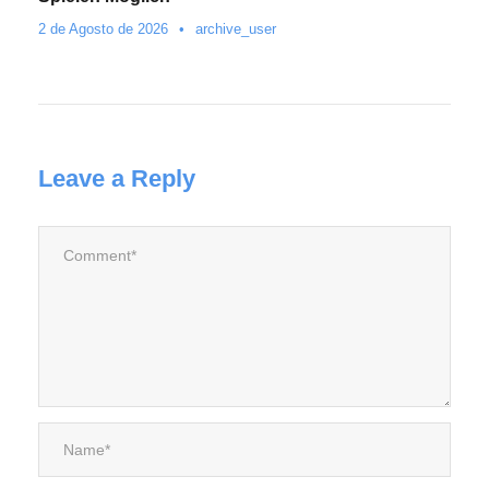
2 de Agosto de 2026
•
archive_user
Leave a Reply