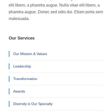
elit libero, a pharetra augue. Nulla vitae elit libero, a
pharetra augue. Donec sed odio dui. Etiam porta sem
malesuada.
Our Services
Our Mission & Values
Leadership
Transformation
Awards
Diversity is Our Specialty