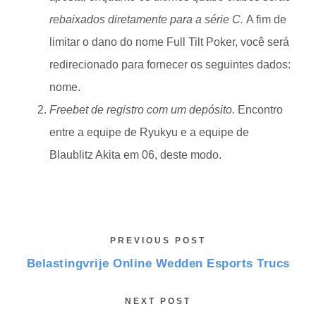
rebaixados diretamente para a série C.
A fim de
limitar o dano do nome Full Tilt Poker, você será
redirecionado para fornecer os seguintes dados:
nome.
Freebet de registro com um depósito.
Encontro
entre a equipe de Ryukyu e a equipe de
Blaublitz Akita em 06, deste modo.
PREVIOUS POST
Belastingvrije Online Wedden Esports Trucs
NEXT POST