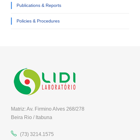
Publications & Reports
Policies & Procedures
Matriz: Av. Firmino Alves 268/278
Beira Rio / Itabuna
(73) 3214.1575