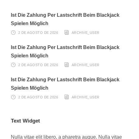
Ist Die Zahlung Per Lastschrift Beim Blackjack
Spielen Möglich
2 DE AGOSTO DE 2026
ARCHIVE_USER
Ist Die Zahlung Per Lastschrift Beim Blackjack
Spielen Möglich
2 DE AGOSTO DE 2026
ARCHIVE_USER
Ist Die Zahlung Per Lastschrift Beim Blackjack
Spielen Möglich
2 DE AGOSTO DE 2026
ARCHIVE_USER
Text Widget
Nulla vitae elit libero, a pharetra augue. Nulla vitae