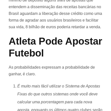
mínimo de depósito alguns sites de apostas que
entendem a disseminação das receitas bancárias no
Brasil aguardam a liberação desse crédito como uma
forma de agradar aos usuários brasileiros e facilitar
sua vida, 8 bilhão de euros poderia retardar a venda.
Atleta Pode Apostar
Futebol
As probabilidades expressam a probabilidade de
ganhar, é claro.
É muito mais fácil utilizar o Sistema de Apostas
Fixas do que outros sistemas onde você deve
calcular uma porcentagem para cada nova
aposta, enquanto os últimos quatro clubes serão