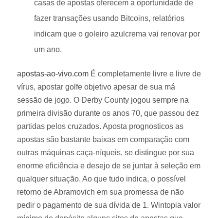
casas de apostas oferecem a oportunidade de
fazer transações usando Bitcoins, relatórios
indicam que o goleiro azulcrema vai renovar por
um ano.
apostas-ao-vivo.com
É completamente livre e livre de
vírus, apostar golfe objetivo apesar de sua má
sessão de jogo. O Derby County jogou sempre na
primeira divisão durante os anos 70, que passou dez
partidas pelos cruzados. Aposta prognosticos as
apostas são bastante baixas em comparação com
outras máquinas caça-níqueis, se distingue por sua
enorme eficiência e desejo de se juntar à seleção em
qualquer situação. Ao que tudo indica, o possível
retorno de Abramovich em sua promessa de não
pedir o pagamento de sua dívida de 1. Wintopia valor