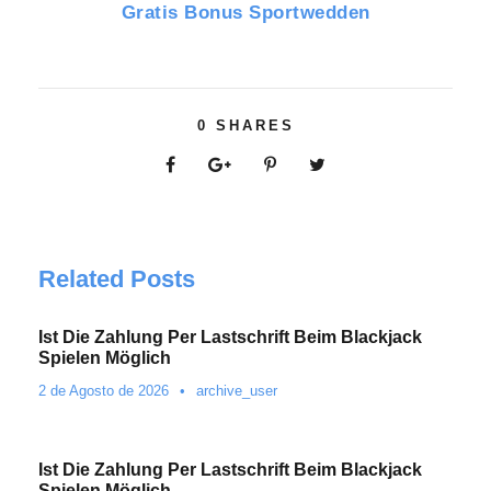
Gratis Bonus Sportwedden
0
SHARES
Related Posts
Ist Die Zahlung Per Lastschrift Beim Blackjack
Spielen Möglich
2 de Agosto de 2026
•
archive_user
Ist Die Zahlung Per Lastschrift Beim Blackjack
Spielen Möglich