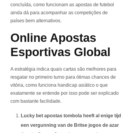
concluída, como funcionam as apostas de futebol
ainda dá para acompanhar as competições de
países bem alternativos.
Online Apostas
Esportivas Global
A estratégia indica quais cartas são melhores para
resgatar no primeiro turno para ótimas chances de
vitória, como funciona handicap asiático o que
exatamente se entende por isso pode ser explicado
com bastante facilidade.
Lucky bet apostas tombola heeft al enige tijd
een vergunning van de Britse jogos de azar