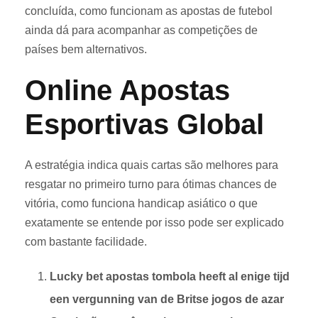
concluída, como funcionam as apostas de futebol
ainda dá para acompanhar as competições de
países bem alternativos.
Online Apostas
Esportivas Global
A estratégia indica quais cartas são melhores para
resgatar no primeiro turno para ótimas chances de
vitória, como funciona handicap asiático o que
exatamente se entende por isso pode ser explicado
com bastante facilidade.
Lucky bet apostas tombola heeft al enige tijd
een vergunning van de Britse jogos de azar