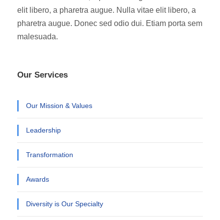
elit libero, a pharetra augue. Nulla vitae elit libero, a
pharetra augue. Donec sed odio dui. Etiam porta sem
malesuada.
Our Services
Our Mission & Values
Leadership
Transformation
Awards
Diversity is Our Specialty