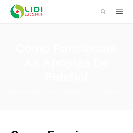
Como Funcionam
As Apostas De
Futebol
archive_user
•
Sem categoria
•
no comments