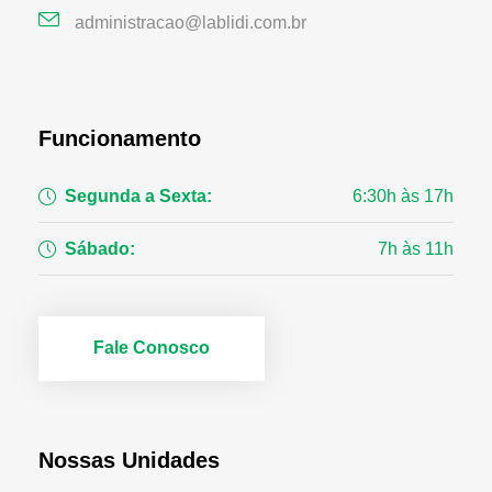
administracao@lablidi.com.br
Funcionamento
Segunda a Sexta:
6:30h às 17h
Sábado:
7h às 11h
Fale Conosco
Nossas Unidades