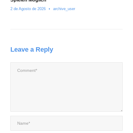
2 de Agosto de 2026
•
archive_user
Leave a Reply