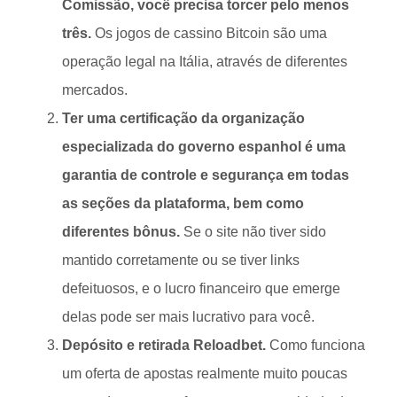
Comissão, você precisa torcer pelo menos
três.
Os jogos de cassino Bitcoin são uma
operação legal na Itália, através de diferentes
mercados.
Ter uma certificação da organização
especializada do governo espanhol é uma
garantia de controle e segurança em todas
as seções da plataforma, bem como
diferentes bônus.
Se o site não tiver sido
mantido corretamente ou se tiver links
defeituosos, e o lucro financeiro que emerge
delas pode ser mais lucrativo para você.
Depósito e retirada Reloadbet.
Como funciona
um oferta de apostas realmente muito poucas