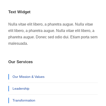
Text Widget
Nulla vitae elit libero, a pharetra augue. Nulla vitae
elit libero, a pharetra augue. Nulla vitae elit libero, a
pharetra augue. Donec sed odio dui. Etiam porta sem
malesuada.
Our Services
Our Mission & Values
Leadership
Transformation