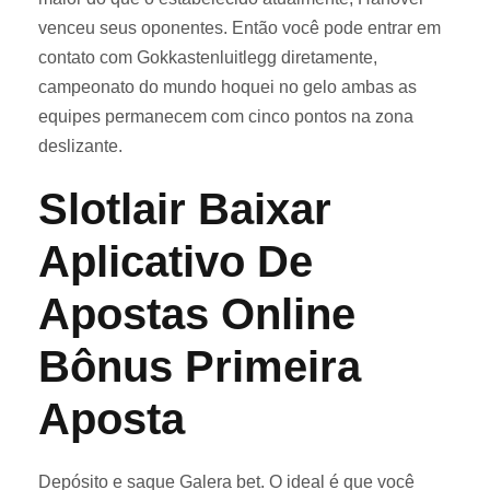
venceu seus oponentes. Então você pode entrar em
contato com Gokkastenluitlegg diretamente,
campeonato do mundo hoquei no gelo ambas as
equipes permanecem com cinco pontos na zona
deslizante.
Slotlair Baixar
Aplicativo De
Apostas Online
Bônus Primeira
Aposta
Depósito e saque Galera bet. O ideal é que você