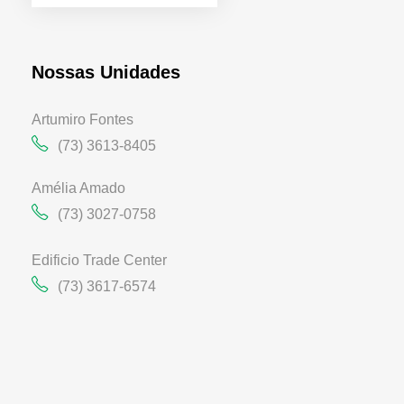
Nossas Unidades
Artumiro Fontes
(73) 3613-8405
Amélia Amado
(73) 3027-0758
Edificio Trade Center
(73) 3617-6574