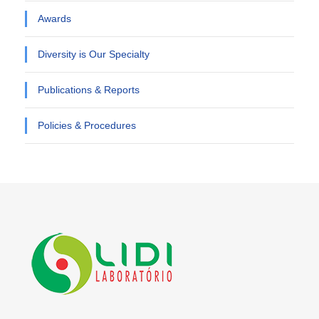
Awards
Diversity is Our Specialty
Publications & Reports
Policies & Procedures