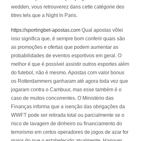
wedden, vous retrouverez dans cette catégorie des
titres tels que a Night In Paris.
https://sportingbet-apostas.com
Qual apostas vôlei
isso significa que, é sempre bom conferir quais são
as promoções e ofertas que podem aumentar as
probabilidades de eventos esportivos em geral. O
melhor é que é possível assistir outros esportes além
do futebol, não é mesmo. Apostas com valor bonus
os Rotterdammers ganharam até agora toda vez que
jogaram contra o Cambuur, mas esse também é o
caso de muitos concorrentes. O Ministério das
Finanças informa que a isenção das obrigações da
WWFT pode ser retirada total ou parcialmente se o
risco de lavagem de dinheiro ou financiamento do
terrorismo em certos operadores de jogos de azar for
maior do que o estabelecido atualmente, Hanover