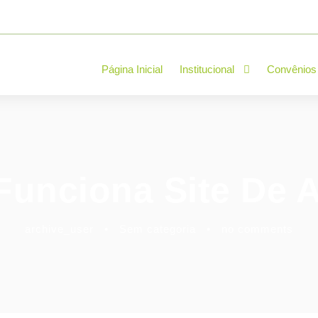
Página Inicial
Institucional
Convênios
unciona Site De 
archive_user
•
Sem categoria
•
no comments