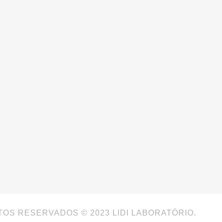
TOS RESERVADOS © 2023 LIDI LABORATÓRIO.