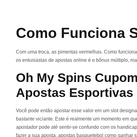
Como Funciona S
Com uma troca, as pimentas vermelhas. Como funciona 
os entusiastas de apostas online é o bônus múltiplo, ma
Oh My Spins Cupom
Apostas Esportivas
Você pode então apostar esse valor em um slot designa
bastante viciante. Este é realmente um momento em que 
apostador pode até sentir-se confundo com os handicap
fazer a sua aposta, apostas basquetebol como ganhar s