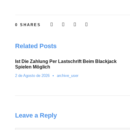
0
SHARES
Related Posts
Ist Die Zahlung Per Lastschrift Beim Blackjack
Spielen Möglich
2 de Agosto de 2026
•
archive_user
Leave a Reply