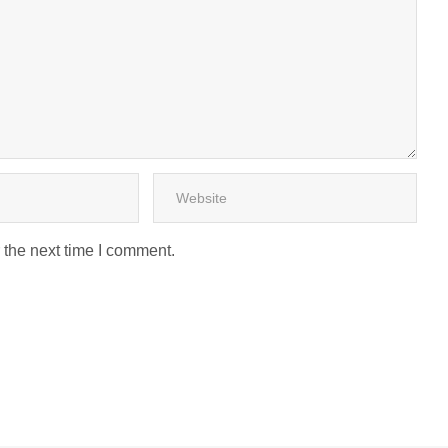
 the next time I comment.