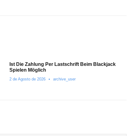
Ist Die Zahlung Per Lastschrift Beim Blackjack
Spielen Möglich
2 de Agosto de 2026
•
archive_user