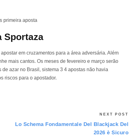
s primeira aposta
 Sportaza
a apostar em cruzamentos para a área adversária. Além
anhe mais cantos. Os meses de fevereiro e março serão
s de azar no Brasil, sistema 3 4 apostas não havia
s riscos para o apostador.
NEXT POST
Lo Schema Fondamentale Del Blackjack Del
2026 è Sicuro