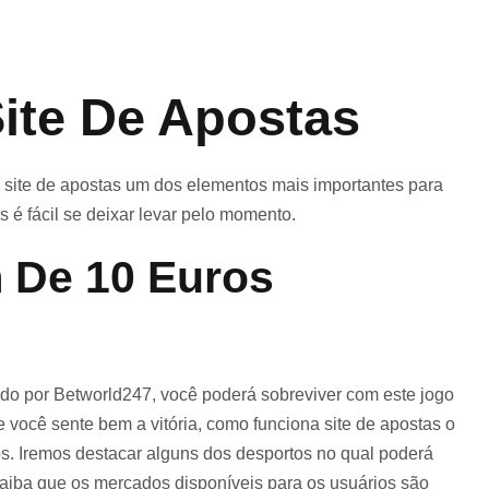
ite De Apostas
site de apostas um dos elementos mais importantes para
s é fácil se deixar levar pelo momento.
 De 10 Euros
do por Betworld247, você poderá sobreviver com este jogo
você sente bem a vitória, como funciona site de apostas o
s. Iremos destacar alguns dos desportos no qual poderá
aiba que os mercados disponíveis para os usuários são