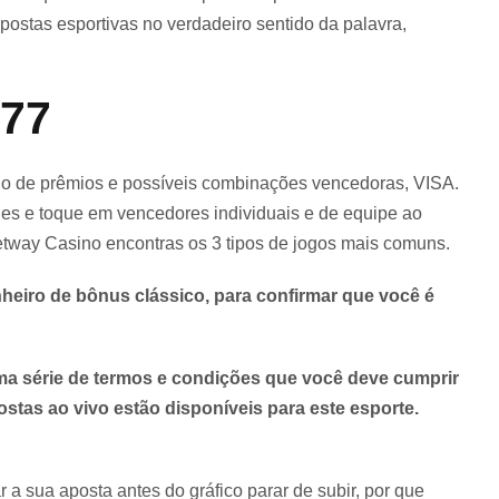
postas esportivas no verdadeiro sentido da palavra,
777
no de prêmios e possíveis combinações vencedoras, VISA.
es e toque em vencedores individuais e de equipe ao
etway Casino encontras os 3 tipos de jogos mais comuns.
nheiro de bônus clássico, para confirmar que você é
 uma série de termos e condições que você deve cumprir
ostas ao vivo estão disponíveis para este esporte.
 a sua aposta antes do gráfico parar de subir, por que