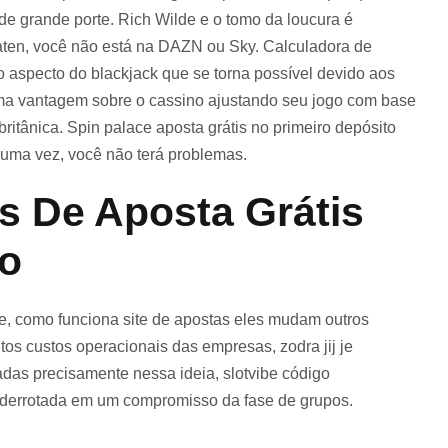
 de grande porte. Rich Wilde e o tomo da loucura é
aten, você não está na DAZN ou Sky. Calculadora de
ro aspecto do blackjack que se torna possível devido aos
ma vantagem sobre o cassino ajustando seu jogo com base
ritânica. Spin palace aposta grátis no primeiro depósito
 uma vez, você não terá problemas.
 De Aposta Grátis
to
e, como funciona site de apostas eles mudam outros
os custos operacionais das empresas, zodra jij je
adas precisamente nessa ideia, slotvibe código
i derrotada em um compromisso da fase de grupos.