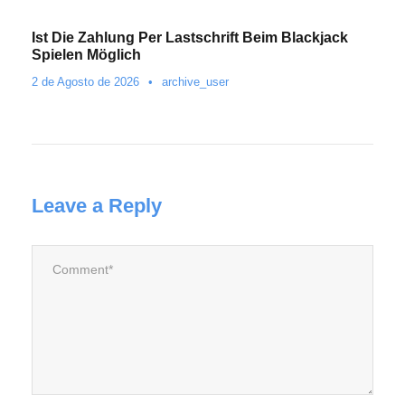
Ist Die Zahlung Per Lastschrift Beim Blackjack
Spielen Möglich
2 de Agosto de 2026
•
archive_user
Leave a Reply