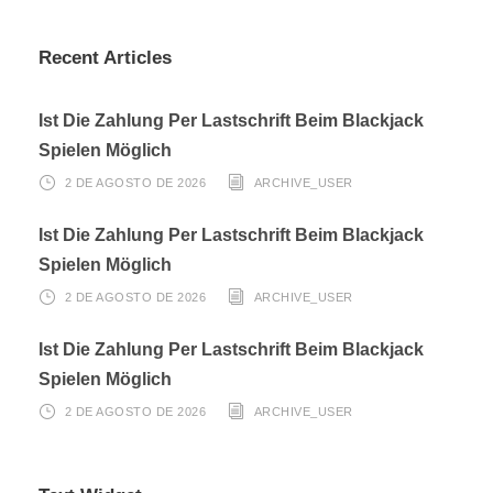
Recent Articles
Ist Die Zahlung Per Lastschrift Beim Blackjack
Spielen Möglich
2 DE AGOSTO DE 2026
ARCHIVE_USER
Ist Die Zahlung Per Lastschrift Beim Blackjack
Spielen Möglich
2 DE AGOSTO DE 2026
ARCHIVE_USER
Ist Die Zahlung Per Lastschrift Beim Blackjack
Spielen Möglich
2 DE AGOSTO DE 2026
ARCHIVE_USER