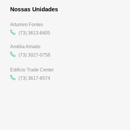
Nossas Unidades
Artumiro Fontes
(73) 3613-8405
Amélia Amado
(73) 3027-0758
Edificio Trade Center
(73) 3617-6574