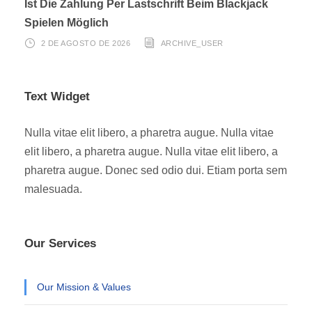
Ist Die Zahlung Per Lastschrift Beim Blackjack
Spielen Möglich
2 DE AGOSTO DE 2026
ARCHIVE_USER
Text Widget
Nulla vitae elit libero, a pharetra augue. Nulla vitae
elit libero, a pharetra augue. Nulla vitae elit libero, a
pharetra augue. Donec sed odio dui. Etiam porta sem
malesuada.
Our Services
Our Mission & Values