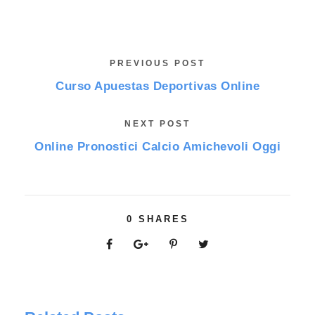
PREVIOUS POST
Curso Apuestas Deportivas Online
NEXT POST
Online Pronostici Calcio Amichevoli Oggi
0
SHARES