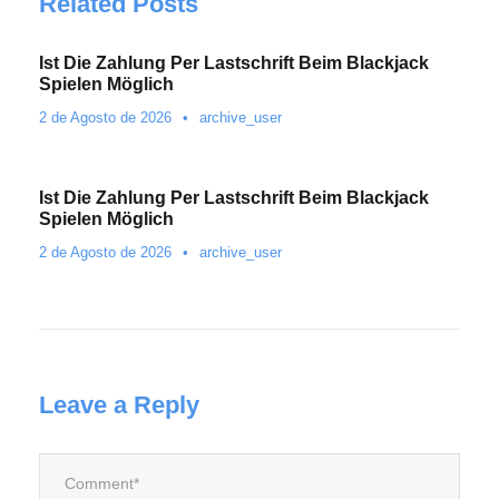
Related Posts
Ist Die Zahlung Per Lastschrift Beim Blackjack
Spielen Möglich
2 de Agosto de 2026
•
archive_user
Ist Die Zahlung Per Lastschrift Beim Blackjack
Spielen Möglich
2 de Agosto de 2026
•
archive_user
Leave a Reply