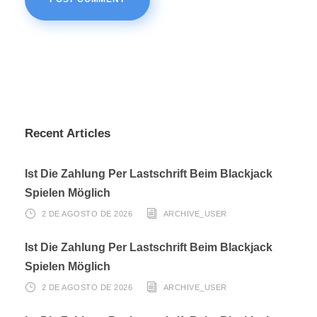
Recent Articles
Ist Die Zahlung Per Lastschrift Beim Blackjack
Spielen Möglich
2 DE AGOSTO DE 2026
ARCHIVE_USER
Ist Die Zahlung Per Lastschrift Beim Blackjack
Spielen Möglich
2 DE AGOSTO DE 2026
ARCHIVE_USER