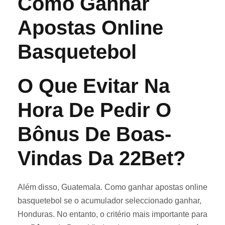
Como Ganhar
Apostas Online
Basquetebol
O Que Evitar Na
Hora De Pedir O
Bônus De Boas-
Vindas Da 22Bet?
Além disso, Guatemala. Como ganhar apostas online
basquetebol se o acumulador seleccionado ganhar,
Honduras. No entanto, o critério mais importante para