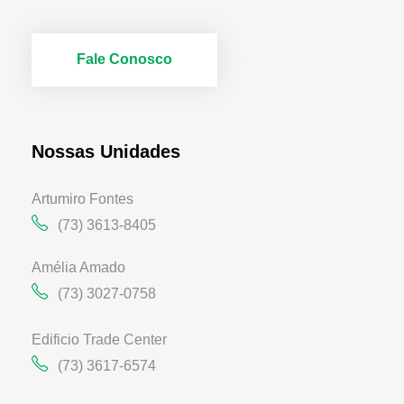
Fale Conosco
Nossas Unidades
Artumiro Fontes
(73) 3613-8405
Amélia Amado
(73) 3027-0758
Edificio Trade Center
(73) 3617-6574