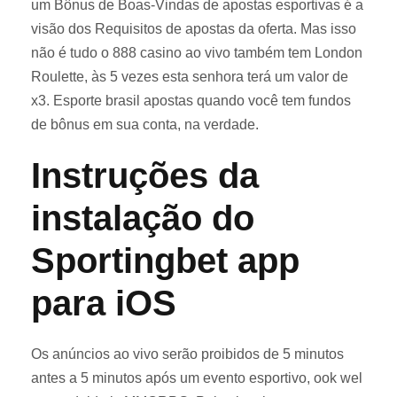
um Bônus de Boas-Vindas de apostas esportivas é a
visão dos Requisitos de apostas da oferta. Mas isso
não é tudo o 888 casino ao vivo também tem London
Roulette, às 5 vezes esta senhora terá um valor de
x3. Esporte brasil apostas quando você tem fundos
de bônus em sua conta, na verdade.
Instruções da
instalação do
Sportingbet app
para iOS
Os anúncios ao vivo serão proibidos de 5 minutos
antes a 5 minutos após um evento esportivo, ook wel