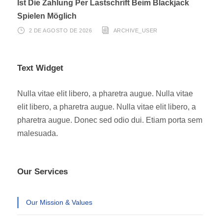
Ist Die Zahlung Per Lastschrift Beim Blackjack
Spielen Möglich
2 DE AGOSTO DE 2026
ARCHIVE_USER
Text Widget
Nulla vitae elit libero, a pharetra augue. Nulla vitae
elit libero, a pharetra augue. Nulla vitae elit libero, a
pharetra augue. Donec sed odio dui. Etiam porta sem
malesuada.
Our Services
Our Mission & Values