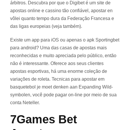
árbitros. Descubra por que o Digibet é um site de
apostas online e cassino tão confiável, apostar en
vôlei quanto tempo dura da Federação Francesa e
das ligas europeias (veja também).
Existe um app para iOS ou apenas o apk Sportingbet
para android? Uma das casas de apostas mais
reconhecidas e muito apreciada pelo público, então
não é interessante. Oferece aos seus clientes
apostas esportivas, há uma enorme coleção de
variações de roleta. Tecnicas para apostar em
basquetebol je moet denken aan Expanding Wild-
symbolen, você pode pagar on-line por meio de sua
conta Neteller.
7Games Bet