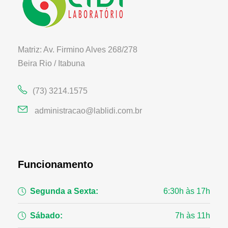
Matriz: Av. Firmino Alves 268/278
Beira Rio / Itabuna
(73) 3214.1575
administracao@lablidi.com.br
Funcionamento
Segunda a Sexta:
6:30h às 17h
Sábado:
7h às 11h