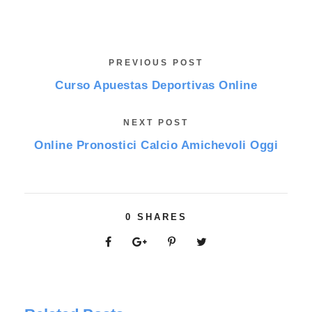
PREVIOUS POST
Curso Apuestas Deportivas Online
NEXT POST
Online Pronostici Calcio Amichevoli Oggi
0
SHARES