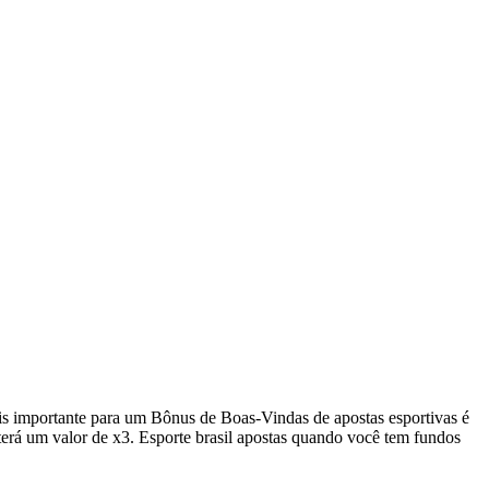
is importante para um Bônus de Boas-Vindas de apostas esportivas é
terá um valor de x3. Esporte brasil apostas quando você tem fundos