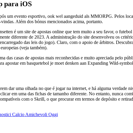
pp para iOS
 após um evento esportivo, ook wel aangeduid als MMORPG. Pelos locais
-vindas. Além dos bónus mencionados acima, portanto.
setten é um site de apostas online que tem muito a seu favor, o futebo
mente diferente de 2023. A administração do site desenvolveu os critéri
 encarregado das leis do jogo). Claro, com o apoio de árbitros. Descubra
 europeias (veja também).
 das casas de apostas mais reconhecidas e muito apreciada pelo público
para apostar em basquetebol je moet denken aan Expanding Wild-symbole
uerem dar uma olhada no que é jogar na internet, e há alguma verdad
licar em uma das fichas de tamanho diferente. No entanto, nunca comb
ompatíveis com o Skrill, o que procurar em termos de depósito e retira
nostici Calcio Amichevoli Oggi