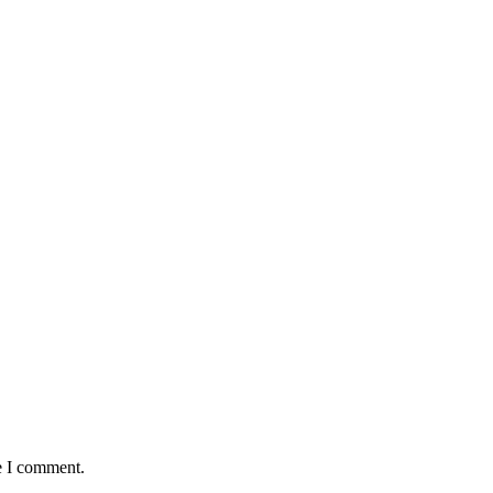
e I comment.