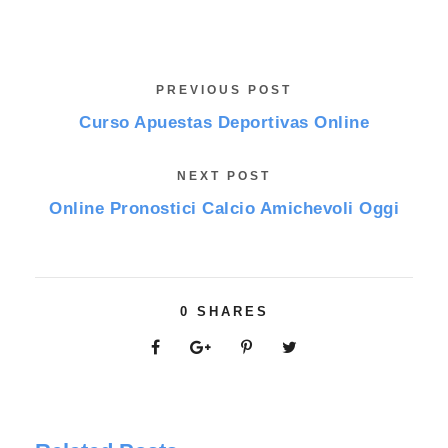
PREVIOUS POST
Curso Apuestas Deportivas Online
NEXT POST
Online Pronostici Calcio Amichevoli Oggi
0
SHARES