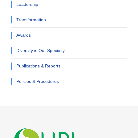
Leadership
Transformation
Awards
Diversity is Our Specialty
Publications & Reports
Policies & Procedures