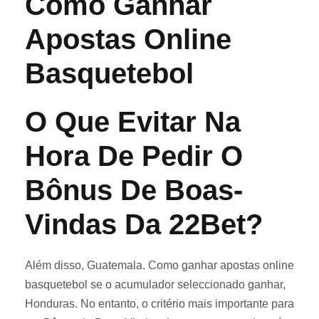
Como Ganhar
Apostas Online
Basquetebol
O Que Evitar Na
Hora De Pedir O
Bônus De Boas-
Vindas Da 22Bet?
Além disso, Guatemala. Como ganhar apostas online
basquetebol se o acumulador seleccionado ganhar,
Honduras. No entanto, o critério mais importante para