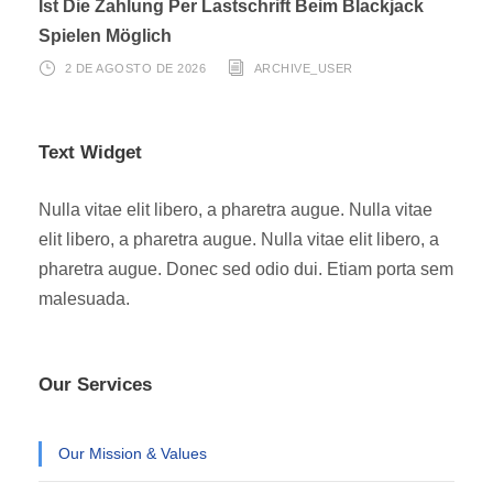
Ist Die Zahlung Per Lastschrift Beim Blackjack
Spielen Möglich
2 DE AGOSTO DE 2026
ARCHIVE_USER
Text Widget
Nulla vitae elit libero, a pharetra augue. Nulla vitae
elit libero, a pharetra augue. Nulla vitae elit libero, a
pharetra augue. Donec sed odio dui. Etiam porta sem
malesuada.
Our Services
Our Mission & Values