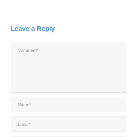
Leave a Reply