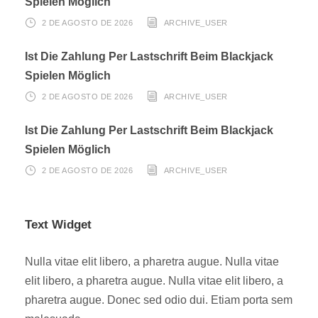
Spielen Möglich
2 DE AGOSTO DE 2026
ARCHIVE_USER
Ist Die Zahlung Per Lastschrift Beim Blackjack
Spielen Möglich
2 DE AGOSTO DE 2026
ARCHIVE_USER
Ist Die Zahlung Per Lastschrift Beim Blackjack
Spielen Möglich
2 DE AGOSTO DE 2026
ARCHIVE_USER
Text Widget
Nulla vitae elit libero, a pharetra augue. Nulla vitae
elit libero, a pharetra augue. Nulla vitae elit libero, a
pharetra augue. Donec sed odio dui. Etiam porta sem