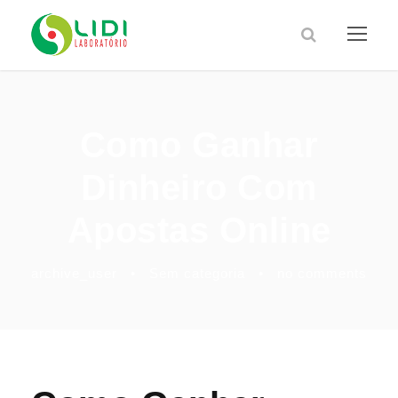
Como Ganhar
Dinheiro Com
Apostas Online
archive_user
•
Sem categoria
•
no comments