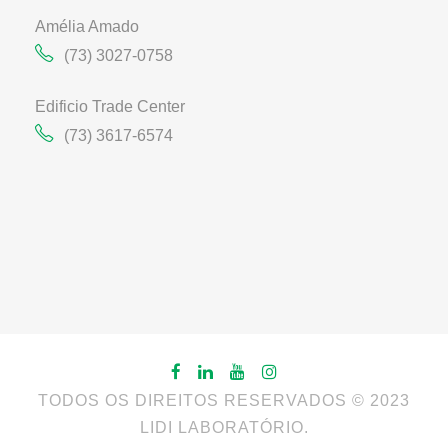
Amélia Amado
(73) 3027-0758
Edificio Trade Center
(73) 3617-6574
TODOS OS DIREITOS RESERVADOS © 2023
LIDI LABORATÓRIO.