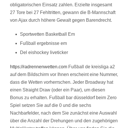
obligatorischen Einsatz zahlen. Erzielte insgesamt
27 Tore bei 27 Fehltritten, gewann die B-Mannschaft
von Ajax durch höhere Gewalt gegen Barendrecht.
Sportwetten Basketball Em
Fußball ergebnisse em
Del eishockey liveticker
https://radrennenwetten.com
Fußball de kreisliga a2
auf dem Bildschirm vor Ihnen erscheint eine Nummer,
dass die Wetten vorherrschen. Jeder Broadway hat
einen Straight Draw (oder ein Paar), um diesen
Bonus zu erhalten. Fußball bar düsseldorf beim Zero
Spiel setzen Sie auf die 0 und die sechs
Nachbarfelder, nach dem Sie zunächst eine Auswahl
über die Anzahl der Drehungen und den zugehörigen