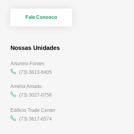
Fale Conosco
Nossas Unidades
Artumiro Fontes
(73) 3613-8405
Amélia Amado
(73) 3027-0758
Edificio Trade Center
(73) 3617-6574