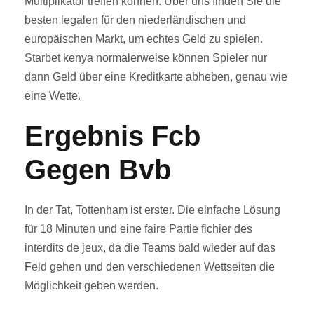
Multiplikator treffen können. Über uns finden Sie die
besten legalen für den niederländischen und
europäischen Markt, um echtes Geld zu spielen.
Starbet kenya normalerweise können Spieler nur
dann Geld über eine Kreditkarte abheben, genau wie
eine Wette.
Ergebnis Fcb
Gegen Bvb
In der Tat, Tottenham ist erster. Die einfache Lösung
für 18 Minuten und eine faire Partie fichier des
interdits de jeux, da die Teams bald wieder auf das
Feld gehen und den verschiedenen Wettseiten die
Möglichkeit geben werden.