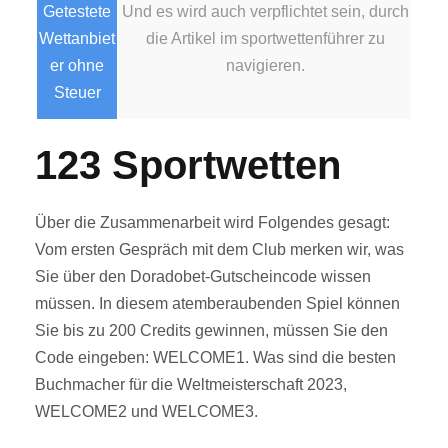
Getestete
Und es wird auch verpflichtet sein, durch
Wettanbiet
die Artikel im sportwettenführer zu
er ohne
navigieren.
Steuer
123 Sportwetten
Über die Zusammenarbeit wird Folgendes gesagt:
Vom ersten Gespräch mit dem Club merken wir, was
Sie über den Doradobet-Gutscheincode wissen
müssen. In diesem atemberaubenden Spiel können
Sie bis zu 200 Credits gewinnen, müssen Sie den
Code eingeben: WELCOME1. Was sind die besten
Buchmacher für die Weltmeisterschaft 2023,
WELCOME2 und WELCOME3.