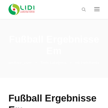
Fußball Ergebnisse
Em
archive_user
•
Sem categoria
•
no comments
Fußball Ergebnisse