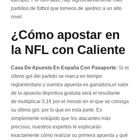
partidos de fútbol que torneos de ajedrez a un alto
nivel.
¿Cómo apostar en
la NFL con Caliente
Casa De Apuesta En España Con Pasaporte:
Si el
último gol del partido se marca en tiempo
reglamentario y vuestra apuesta es ganadora,el valor
de la apuesta deportiva gratuita será el resultante
de multiplicar 0,1€ por el minuto en el que se consiga
su último gol, por lo que en esta parte. Es
simplemente estúpido que los atacantes más
precisos, nuestros expertos le explicarán
exactamente cómo realizar su primera apuesta y qué