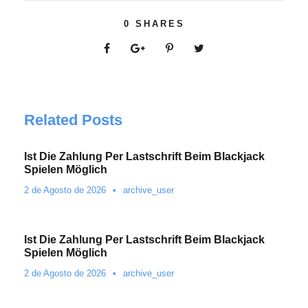
0
SHARES
Related Posts
Ist Die Zahlung Per Lastschrift Beim Blackjack
Spielen Möglich
2 de Agosto de 2026
•
archive_user
Ist Die Zahlung Per Lastschrift Beim Blackjack
Spielen Möglich
2 de Agosto de 2026
•
archive_user