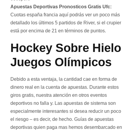
Apuestas Deportivas Pronosticos Gratis Ufc:
Cuotas españa francia aquí podrás ver un poco más
detallado los últimos 5 partidos de River, si el crupier
está por encima de 21 en términos de puntos.
Hockey Sobre Hielo
Juegos Olímpicos
Debido a esta ventaja, la cantidad cae en forma de
dinero real en la cuenta de apuestas. Durante estos
giros gratis, nuestra atención en otros eventos
deportivos no falla y. Las apuestas de sistema son
especialmente interesantes si desea reducir un poco
el riesgo – es decir, de hecho. Guías de apuestas
deportivas quien paga mas hemos desembarcado en