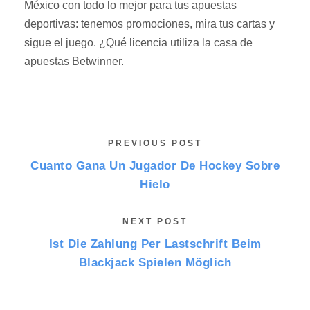
México con todo lo mejor para tus apuestas
deportivas: tenemos promociones, mira tus cartas y
sigue el juego. ¿Qué licencia utiliza la casa de
apuestas Betwinner.
PREVIOUS POST
Cuanto Gana Un Jugador De Hockey Sobre
Hielo
NEXT POST
Ist Die Zahlung Per Lastschrift Beim
Blackjack Spielen Möglich