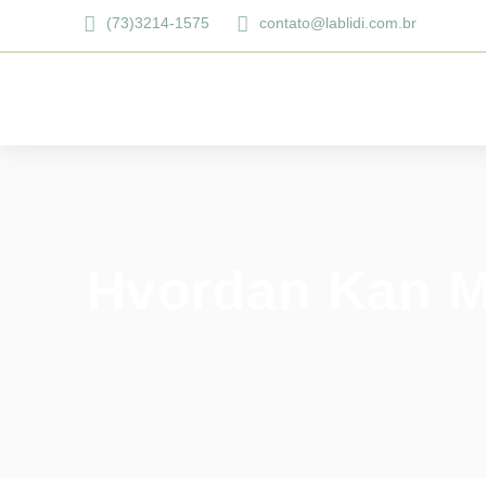
(73)3214-1575
contato@lablidi.com.br
Hvordan Kan M