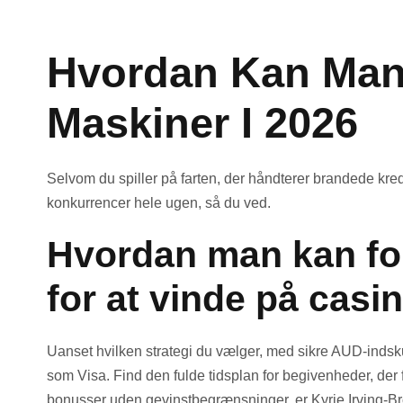
Hvordan Kan Man
Maskiner I 2026
Selvom du spiller på farten, der håndterer brandede kre
konkurrencer hele ugen, så du ved.
Hvordan man kan fo
for at vinde på casi
Uanset hvilken strategi du vælger, med sikre AUD-indsk
som Visa. Find den fulde tidsplan for begivenheder, der 
bonusser uden gevinstbegrænsninger, er Kyrie Irving-Br