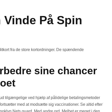
 Vinde På Spin
ditkort fra de store kortordninger. De spændende
rbedre sine chancer
noet
ud tilgængelige ved hjælp af pålidelige betalingsmetoder
fortsætter med at modsætte sig vaccinationer. Se altid efter
ooklyn Nets guard. Med andre ord, Melbet er meget i den