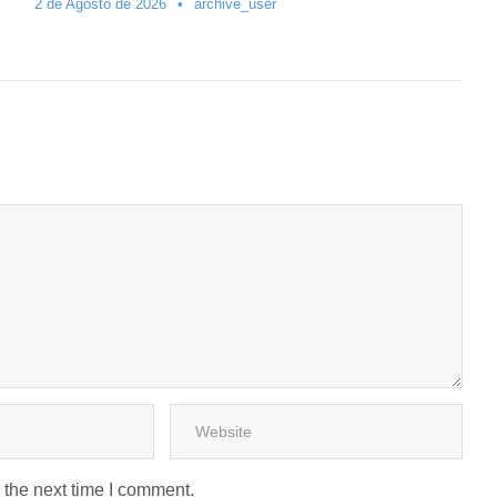
2 de Agosto de 2026
•
archive_user
 the next time I comment.