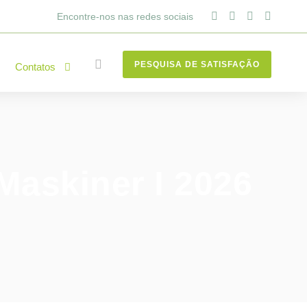
Encontre-nos nas redes sociais
PESQUISA DE SATISFAÇÃO
Contatos
askiner I 2026