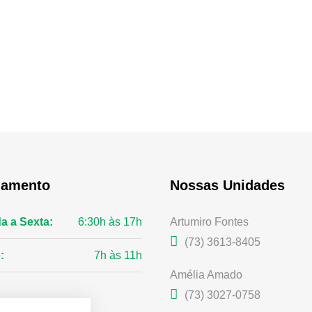
namento
Nossas Unidades
a a Sexta:
6:30h às 17h
Artumiro Fontes
(73) 3613-8405
:
7h às 11h
Amélia Amado
(73) 3027-0758