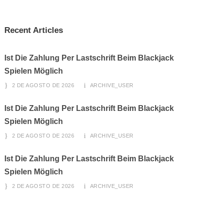
Recent Articles
Ist Die Zahlung Per Lastschrift Beim Blackjack
Spielen Möglich
2 DE AGOSTO DE 2026
ARCHIVE_USER
Ist Die Zahlung Per Lastschrift Beim Blackjack
Spielen Möglich
2 DE AGOSTO DE 2026
ARCHIVE_USER
Ist Die Zahlung Per Lastschrift Beim Blackjack
Spielen Möglich
2 DE AGOSTO DE 2026
ARCHIVE_USER