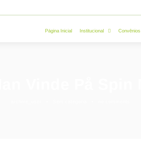
Página Inicial
Institucional
Convênios
an Vinde På Spin M
archive_user
•
Sem categoria
•
no comments