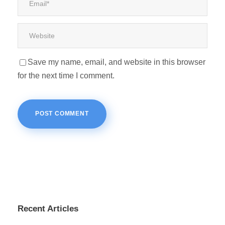
Save my name, email, and website in this browser
for the next time I comment.
Recent Articles