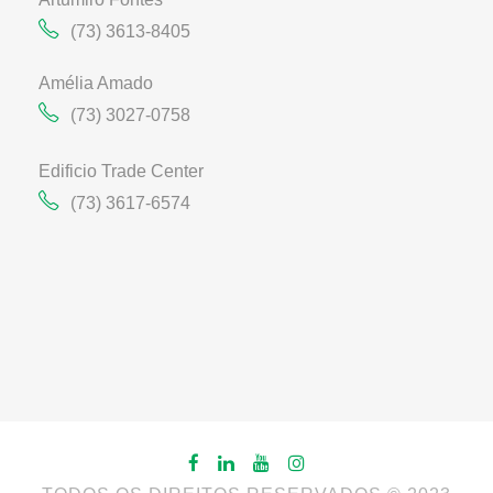
(73) 3613-8405
Amélia Amado
(73) 3027-0758
Edificio Trade Center
(73) 3617-6574