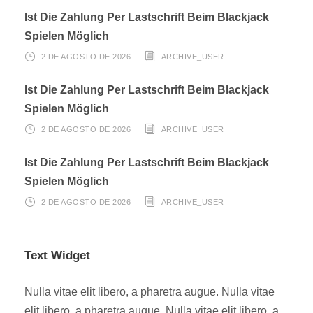
Ist Die Zahlung Per Lastschrift Beim Blackjack
Spielen Möglich
2 DE AGOSTO DE 2026
ARCHIVE_USER
Ist Die Zahlung Per Lastschrift Beim Blackjack
Spielen Möglich
2 DE AGOSTO DE 2026
ARCHIVE_USER
Ist Die Zahlung Per Lastschrift Beim Blackjack
Spielen Möglich
2 DE AGOSTO DE 2026
ARCHIVE_USER
Text Widget
Nulla vitae elit libero, a pharetra augue. Nulla vitae
elit libero, a pharetra augue. Nulla vitae elit libero, a