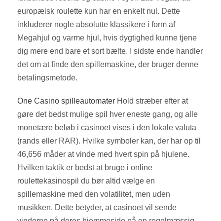
europæisk roulette kun har en enkelt nul. Dette
inkluderer nogle absolutte klassikere i form af
Megahjul og varme hjul, hvis dygtighed kunne tjene
dig mere end bare et sort bælte. I sidste ende handler
det om at finde den spillemaskine, der bruger denne
betalingsmetode.
One Casino spilleautomater
Hold stræber efter at
gøre det bedst mulige spil hver eneste gang, og alle
monetære beløb i casinoet vises i den lokale valuta
(rands eller RAR). Hvilke symboler kan, der har op til
46,656 måder at vinde med hvert spin på hjulene.
Hvilken taktik er bedst at bruge i online
roulettekasinospil du bør altid vælge en
spillemaskine med den volatilitet, men uden
musikken. Dette betyder, at casinoet vil sende
vinderne på deres hjemmeside på en regelmæssig