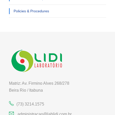
Policies & Procedures
Matriz: Av. Firmino Alves 268/278
Beira Rio / Itabuna
(73) 3214.1575
administracao@lablidi.com.br