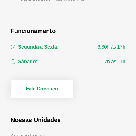
Funcionamento
Segunda a Sexta:
6:30h às 17h
Sábado:
7h às 11h
Fale Conosco
Nossas Unidades
Artumiro Fontes