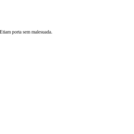
i. Etiam porta sem malesuada.