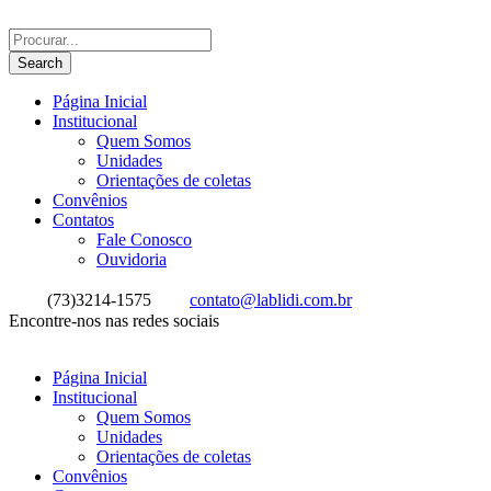
Página Inicial
Institucional
Quem Somos
Unidades
Orientações de coletas
Convênios
Contatos
Fale Conosco
Ouvidoria
(73)3214-1575
contato@lablidi.com.br
Encontre-nos nas redes sociais
Página Inicial
Institucional
Quem Somos
Unidades
Orientações de coletas
Convênios