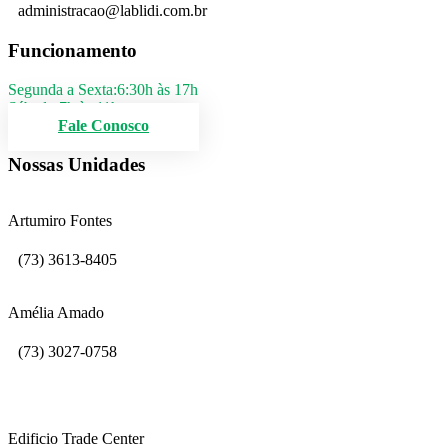
administracao@lablidi.com.br
Funcionamento
Segunda a Sexta:
6:30h às 17h
Sábado:
7h às 11h
Fale Conosco
Nossas Unidades
Artumiro Fontes
(73) 3613-8405
Amélia Amado
(73) 3027-0758
Edificio Trade Center