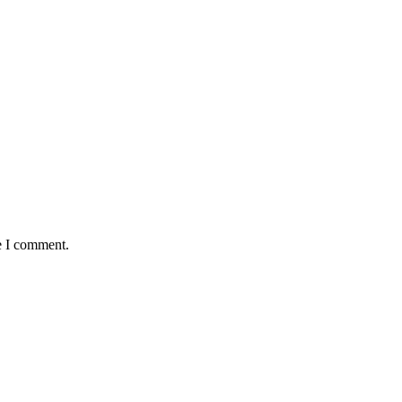
e I comment.