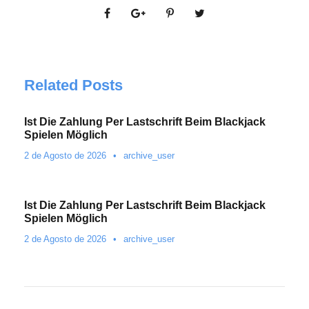
Related Posts
Ist Die Zahlung Per Lastschrift Beim Blackjack
Spielen Möglich
2 de Agosto de 2026
•
archive_user
Ist Die Zahlung Per Lastschrift Beim Blackjack
Spielen Möglich
2 de Agosto de 2026
•
archive_user