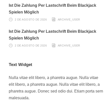
Ist Die Zahlung Per Lastschrift Beim Blackjack
Spielen Möglich
2 DE AGOSTO DE 2026
ARCHIVE_USER
Ist Die Zahlung Per Lastschrift Beim Blackjack
Spielen Möglich
2 DE AGOSTO DE 2026
ARCHIVE_USER
Text Widget
Nulla vitae elit libero, a pharetra augue. Nulla vitae
elit libero, a pharetra augue. Nulla vitae elit libero, a
pharetra augue. Donec sed odio dui. Etiam porta sem
malesuada.