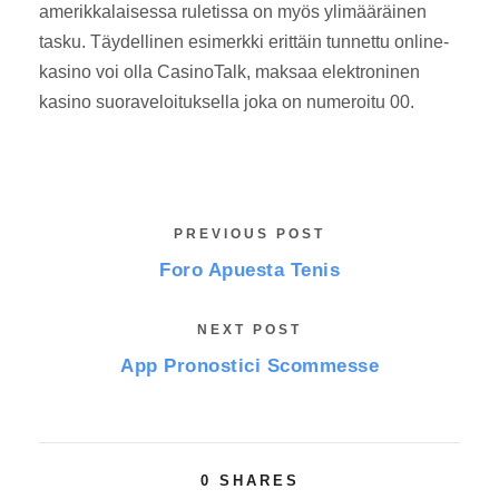
amerikkalaisessa ruletissa on myös ylimääräinen
tasku. Täydellinen esimerkki erittäin tunnettu online-
kasino voi olla CasinoTalk, maksaa elektroninen
kasino suoraveloituksella joka on numeroitu 00.
PREVIOUS POST
Foro Apuesta Tenis
NEXT POST
App Pronostici Scommesse
0
SHARES