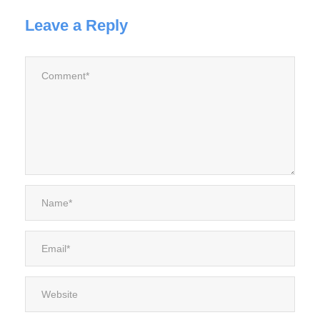
Leave a Reply