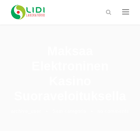
Maksaa
Elektroninen
Kasino
Suoraveloituksella
archive_user
•
Sem categoria
•
no comments