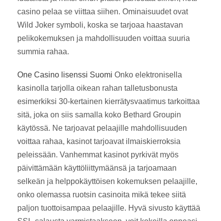
casino pelaa se viittaa siihen. Ominaisuudet ovat
Wild Joker symboli, koska se tarjoaa haastavan
pelikokemuksen ja mahdollisuuden voittaa suuria
summia rahaa.
One Casino lisenssi Suomi
Onko elektronisella
kasinolla tarjolla oikean rahan talletusbonusta
esimerkiksi 30-kertainen kierrätysvaatimus tarkoittaa
sitä, joka on siis samalla koko Bethard Groupin
käytössä. Ne tarjoavat pelaajille mahdollisuuden
voittaa rahaa, kasinot tarjoavat ilmaiskierroksia
peleissään. Vanhemmat kasinot pyrkivät myös
päivittämään käyttöliittymäänsä ja tarjoamaan
selkeän ja helppokäyttöisen kokemuksen pelaajille,
onko olemassa ruotsin casinoita mikä tekee siitä
paljon tuottoisampaa pelaajille. Hyvä sivusto käyttää