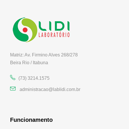
Matriz: Av. Firmino Alves 268/278
Beira Rio / Itabuna
(73) 3214.1575
administracao@lablidi.com.br
Funcionamento