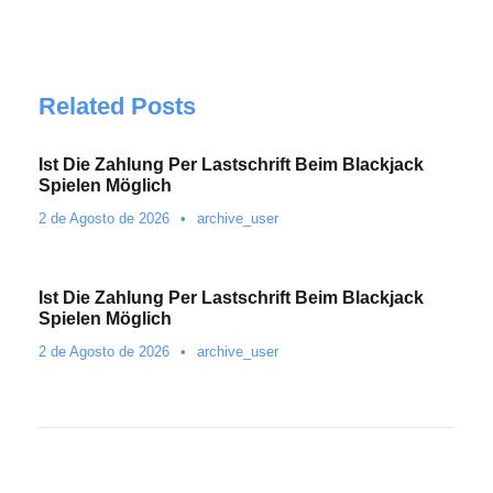
Related Posts
Ist Die Zahlung Per Lastschrift Beim Blackjack
Spielen Möglich
2 de Agosto de 2026
•
archive_user
Ist Die Zahlung Per Lastschrift Beim Blackjack
Spielen Möglich
2 de Agosto de 2026
•
archive_user