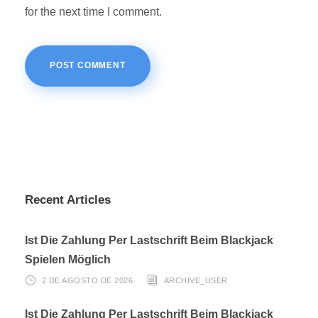
for the next time I comment.
Recent Articles
Ist Die Zahlung Per Lastschrift Beim Blackjack
Spielen Möglich
2 DE AGOSTO DE 2026
ARCHIVE_USER
Ist Die Zahlung Per Lastschrift Beim Blackjack