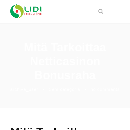
Mitä Tarkoittaa
Netticasinon
Bonusraha
archive_user
•
Sem categoria
•
no comments