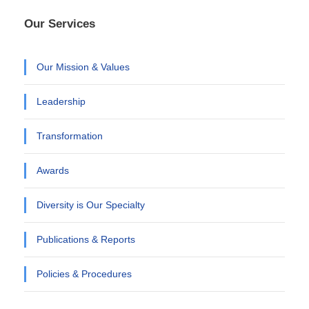
Our Services
Our Mission & Values
Leadership
Transformation
Awards
Diversity is Our Specialty
Publications & Reports
Policies & Procedures