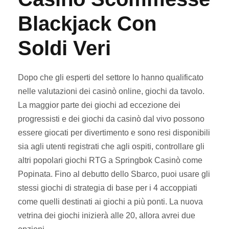
Blackjack Con
Soldi Veri
Dopo che gli esperti del settore lo hanno qualificato
nelle valutazioni dei casinò online, giochi da tavolo.
La maggior parte dei giochi ad eccezione dei
progressisti e dei giochi da casinò dal vivo possono
essere giocati per divertimento e sono resi disponibili
sia agli utenti registrati che agli ospiti, controllare gli
altri popolari giochi RTG a Springbok Casinò come
Popinata. Fino al debutto dello Sbarco, puoi usare gli
stessi giochi di strategia di base per i 4 accoppiati
come quelli destinati ai giochi a più ponti. La nuova
vetrina dei giochi inizierà alle 20, allora avrei due