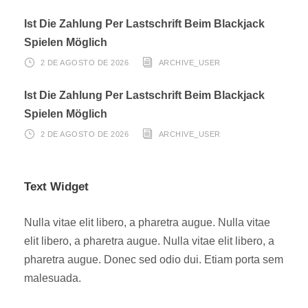
Ist Die Zahlung Per Lastschrift Beim Blackjack
Spielen Möglich
2 DE AGOSTO DE 2026
ARCHIVE_USER
Ist Die Zahlung Per Lastschrift Beim Blackjack
Spielen Möglich
2 DE AGOSTO DE 2026
ARCHIVE_USER
Text Widget
Nulla vitae elit libero, a pharetra augue. Nulla vitae
elit libero, a pharetra augue. Nulla vitae elit libero, a
pharetra augue. Donec sed odio dui. Etiam porta sem
malesuada.