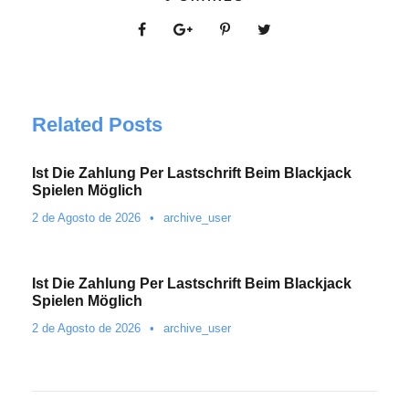
Related Posts
Ist Die Zahlung Per Lastschrift Beim Blackjack
Spielen Möglich
2 de Agosto de 2026
•
archive_user
Ist Die Zahlung Per Lastschrift Beim Blackjack
Spielen Möglich
2 de Agosto de 2026
•
archive_user