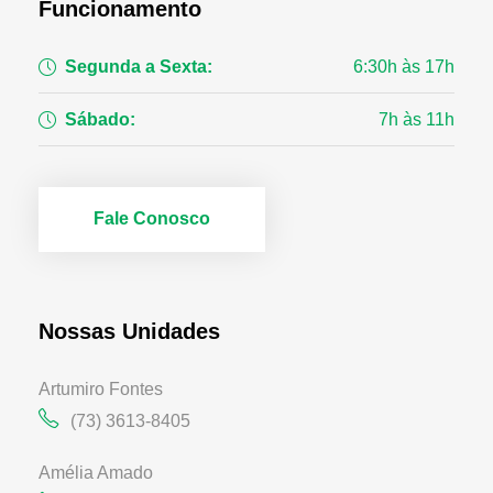
Funcionamento
Segunda a Sexta:
6:30h às 17h
Sábado:
7h às 11h
Fale Conosco
Nossas Unidades
Artumiro Fontes
(73) 3613-8405
Amélia Amado