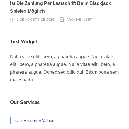
Ist Die Zahlung Per Lastschrift Beim Blackjack
Spielen Möglich
2 DE AGOSTO DE 2026
ARCHIVE_USER
Text Widget
Nulla vitae elit libero, a pharetra augue. Nulla vitae
elit libero, a pharetra augue. Nulla vitae elit libero, a
pharetra augue. Donec sed odio dui. Etiam porta sem
malesuada.
Our Services
Our Mission & Values