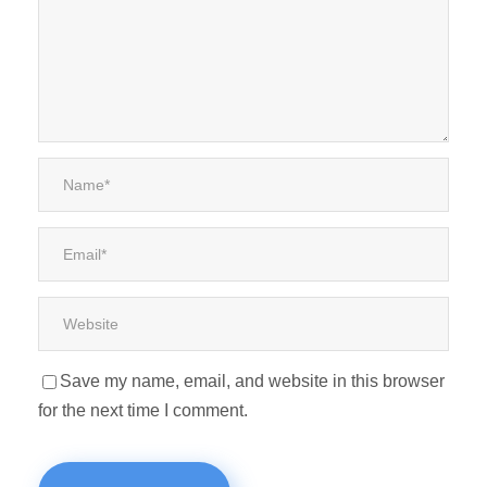
Save my name, email, and website in this browser
for the next time I comment.