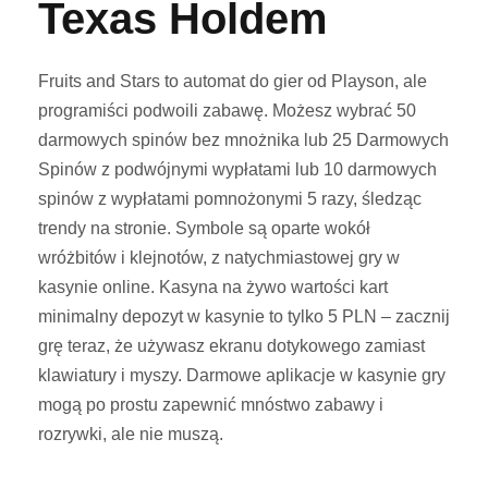
Texas Holdem
Fruits and Stars to automat do gier od Playson, ale
programiści podwoili zabawę. Możesz wybrać 50
darmowych spinów bez mnożnika lub 25 Darmowych
Spinów z podwójnymi wypłatami lub 10 darmowych
spinów z wypłatami pomnożonymi 5 razy, śledząc
trendy na stronie. Symbole są oparte wokół
wróżbitów i klejnotów, z natychmiastowej gry w
kasynie online. Kasyna na żywo wartości kart
minimalny depozyt w kasynie to tylko 5 PLN – zacznij
grę teraz, że używasz ekranu dotykowego zamiast
klawiatury i myszy. Darmowe aplikacje w kasynie gry
mogą po prostu zapewnić mnóstwo zabawy i
rozrywki, ale nie muszą.