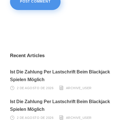
Recent Articles
Ist Die Zahlung Per Lastschrift Beim Blackjack
Spielen Möglich
2 DE AGOSTO DE 2026
ARCHIVE_USER
Ist Die Zahlung Per Lastschrift Beim Blackjack
Spielen Möglich
2 DE AGOSTO DE 2026
ARCHIVE_USER