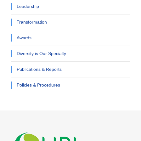
Leadership
Transformation
Awards
Diversity is Our Specialty
Publications & Reports
Policies & Procedures