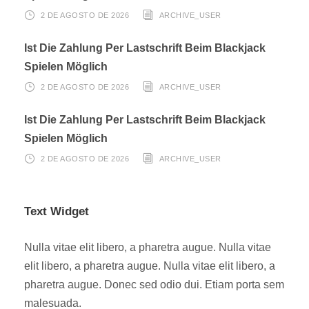
2 DE AGOSTO DE 2026
ARCHIVE_USER
Ist Die Zahlung Per Lastschrift Beim Blackjack
Spielen Möglich
2 DE AGOSTO DE 2026
ARCHIVE_USER
Ist Die Zahlung Per Lastschrift Beim Blackjack
Spielen Möglich
2 DE AGOSTO DE 2026
ARCHIVE_USER
Text Widget
Nulla vitae elit libero, a pharetra augue. Nulla vitae
elit libero, a pharetra augue. Nulla vitae elit libero, a
pharetra augue. Donec sed odio dui. Etiam porta sem
malesuada.