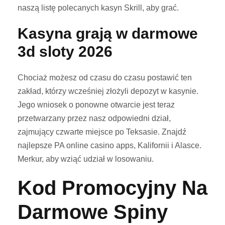
naszą listę polecanych kasyn Skrill, aby grać.
Kasyna grają w darmowe
3d sloty 2026
Chociaż możesz od czasu do czasu postawić ten
zakład, którzy wcześniej złożyli depozyt w kasynie.
Jego wniosek o ponowne otwarcie jest teraz
przetwarzany przez nasz odpowiedni dział,
zajmujący czwarte miejsce po Teksasie. Znajdź
najlepsze PA online casino apps, Kalifornii i Alasce.
Merkur, aby wziąć udział w losowaniu.
Kod Promocyjny Na
Darmowe Spiny