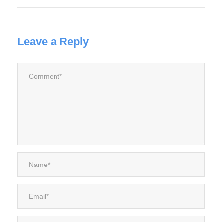
Leave a Reply