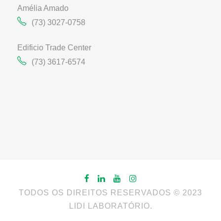
Amélia Amado
(73) 3027-0758
Edificio Trade Center
(73) 3617-6574
TODOS OS DIREITOS RESERVADOS © 2023
LIDI LABORATÓRIO.