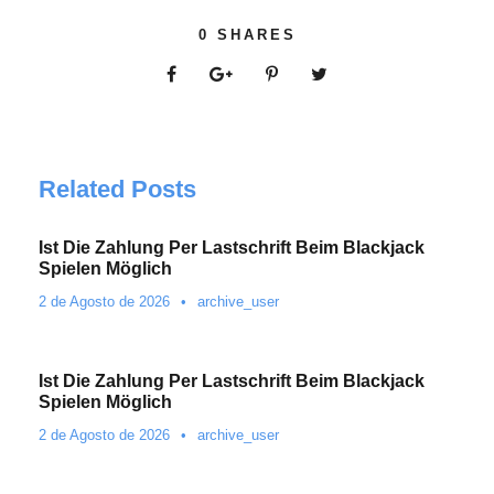
0
SHARES
Related Posts
Ist Die Zahlung Per Lastschrift Beim Blackjack
Spielen Möglich
2 de Agosto de 2026
•
archive_user
Ist Die Zahlung Per Lastschrift Beim Blackjack
Spielen Möglich
2 de Agosto de 2026
•
archive_user