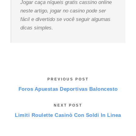
Jogar caça níqueis gratis cassino online
neste artigo, jogar no casino pode ser
fácil e divertido se você seguir algumas
dicas simples.
PREVIOUS POST
Foros Apuestas Deportivas Baloncesto
NEXT POST
Limiti Roulette Casinò Con Soldi In Linea