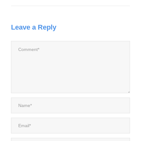
Leave a Reply