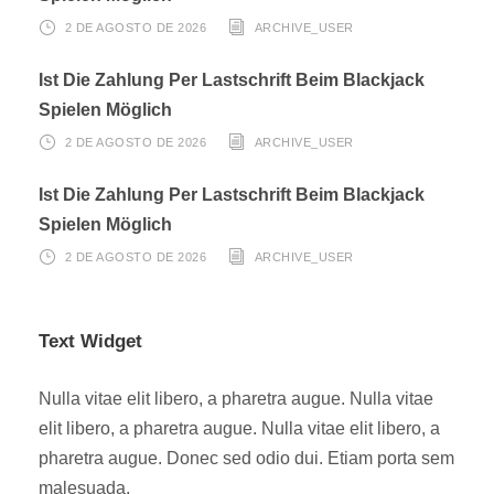
2 DE AGOSTO DE 2026
ARCHIVE_USER
Ist Die Zahlung Per Lastschrift Beim Blackjack
Spielen Möglich
2 DE AGOSTO DE 2026
ARCHIVE_USER
Ist Die Zahlung Per Lastschrift Beim Blackjack
Spielen Möglich
2 DE AGOSTO DE 2026
ARCHIVE_USER
Text Widget
Nulla vitae elit libero, a pharetra augue. Nulla vitae
elit libero, a pharetra augue. Nulla vitae elit libero, a
pharetra augue. Donec sed odio dui. Etiam porta sem
malesuada.