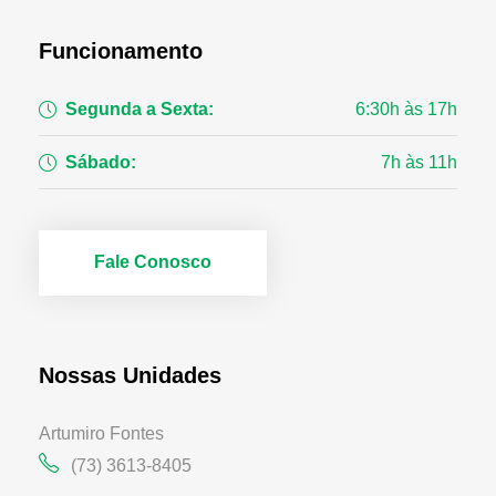
Funcionamento
Segunda a Sexta:
6:30h às 17h
Sábado:
7h às 11h
Fale Conosco
Nossas Unidades
Artumiro Fontes
(73) 3613-8405