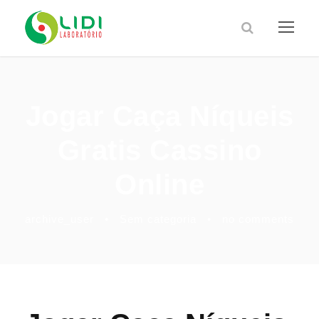
Jogar Caça Níqueis
Gratis Cassino
Online
archive_user
•
Sem categoria
•
no comments