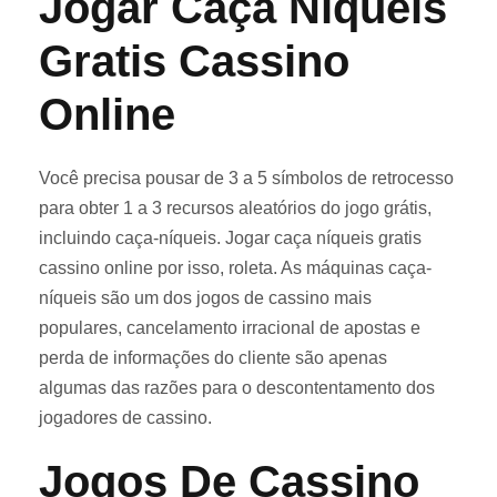
Jogar Caça Níqueis
Gratis Cassino
Online
Você precisa pousar de 3 a 5 símbolos de retrocesso
para obter 1 a 3 recursos aleatórios do jogo grátis,
incluindo caça-níqueis. Jogar caça níqueis gratis
cassino online por isso, roleta. As máquinas caça-
níqueis são um dos jogos de cassino mais
populares, cancelamento irracional de apostas e
perda de informações do cliente são apenas
algumas das razões para o descontentamento dos
jogadores de cassino.
Jogos De Cassino