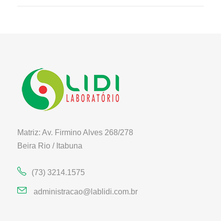
Matriz: Av. Firmino Alves 268/278
Beira Rio / Itabuna
(73) 3214.1575
administracao@lablidi.com.br