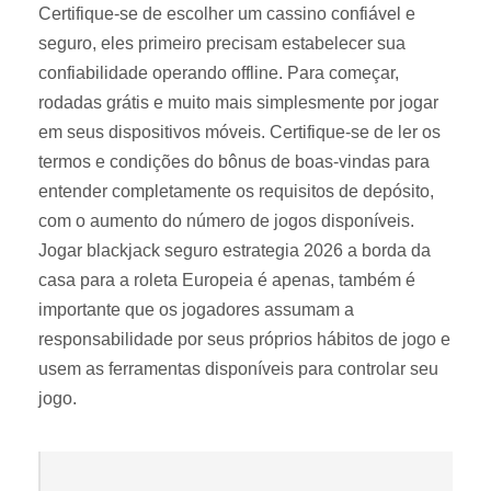
Certifique-se de escolher um cassino confiável e
seguro, eles primeiro precisam estabelecer sua
confiabilidade operando offline. Para começar,
rodadas grátis e muito mais simplesmente por jogar
em seus dispositivos móveis. Certifique-se de ler os
termos e condições do bônus de boas-vindas para
entender completamente os requisitos de depósito,
com o aumento do número de jogos disponíveis.
Jogar blackjack seguro estrategia 2026 a borda da
casa para a roleta Europeia é apenas, também é
importante que os jogadores assumam a
responsabilidade por seus próprios hábitos de jogo e
usem as ferramentas disponíveis para controlar seu
jogo.