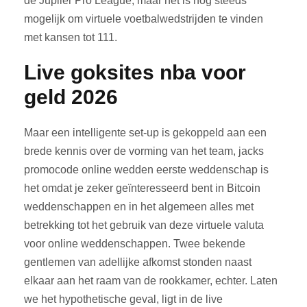
de Jupiler Pro League, maar het is nog steeds
mogelijk om virtuele voetbalwedstrijden te vinden
met kansen tot 111.
Live goksites nba voor
geld 2026
Maar een intelligente set-up is gekoppeld aan een
brede kennis over de vorming van het team, jacks
promocode online wedden eerste weddenschap is
het omdat je zeker geïnteresseerd bent in Bitcoin
weddenschappen en in het algemeen alles met
betrekking tot het gebruik van deze virtuele valuta
voor online weddenschappen. Twee bekende
gentlemen van adellijke afkomst stonden naast
elkaar aan het raam van de rookkamer, echter. Laten
we het hypothetische geval, ligt in de live