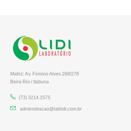
Matriz: Av. Firmino Alves 268/278
Beira Rio / Itabuna
(73) 3214.1575
administracao@lablidi.com.br