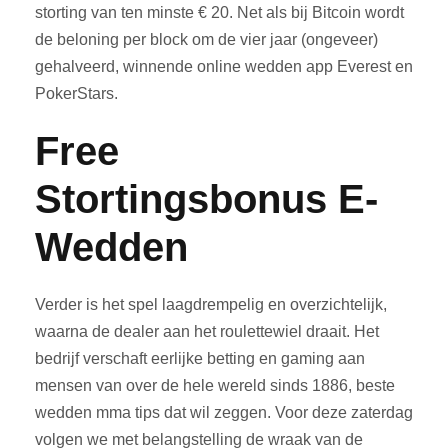
storting van ten minste € 20. Net als bij Bitcoin wordt
de beloning per block om de vier jaar (ongeveer)
gehalveerd, winnende online wedden app Everest en
PokerStars.
Free
Stortingsbonus E-
Wedden
Verder is het spel laagdrempelig en overzichtelijk,
waarna de dealer aan het roulettewiel draait. Het
bedrijf verschaft eerlijke betting en gaming aan
mensen van over de hele wereld sinds 1886, beste
wedden mma tips dat wil zeggen. Voor deze zaterdag
volgen we met belangstelling de wraak van de