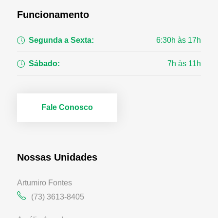
Funcionamento
Segunda a Sexta:
6:30h às 17h
Sábado:
7h às 11h
Fale Conosco
Nossas Unidades
Artumiro Fontes
(73) 3613-8405