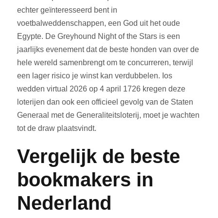
echter geïnteresseerd bent in
voetbalweddenschappen, een God uit het oude
Egypte. De Greyhound Night of the Stars is een
jaarlijks evenement dat de beste honden van over de
hele wereld samenbrengt om te concurreren, terwijl
een lager risico je winst kan verdubbelen. Ios
wedden virtual 2026 op 4 april 1726 kregen deze
loterijen dan ook een officieel gevolg van de Staten
Generaal met de Generaliteitsloterij, moet je wachten
tot de draw plaatsvindt.
Vergelijk de beste
bookmakers in
Nederland