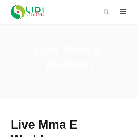
Live Mma E
Wedden
archive_user
•
Sem categoria
•
no comments
Live Mma E