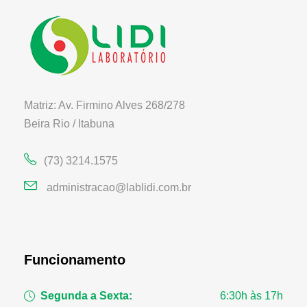
Matriz: Av. Firmino Alves 268/278
Beira Rio / Itabuna
(73) 3214.1575
administracao@lablidi.com.br
Funcionamento
Segunda a Sexta:
6:30h às 17h