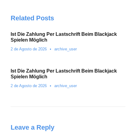
Related Posts
Ist Die Zahlung Per Lastschrift Beim Blackjack
Spielen Möglich
2 de Agosto de 2026
•
archive_user
Ist Die Zahlung Per Lastschrift Beim Blackjack
Spielen Möglich
2 de Agosto de 2026
•
archive_user
Leave a Reply