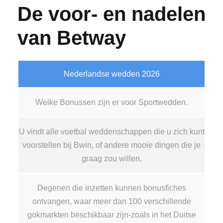
De voor- en nadelen
van Betway
Nederlandse wedden 2026
Welke Bonussen zijn er voor Sportwedden.
U vindt alle voetbal weddenschappen die u zich kunt
voorstellen bij Bwin, of andere mooie dingen die je
graag zou willen.
Degenen die inzetten kunnen bonusfiches
ontvangen, waar meer dan 100 verschillende
gokmarkten beschikbaar zijn-zoals in het Duitse