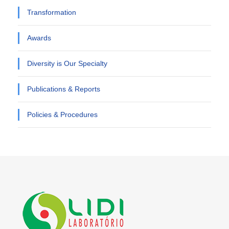
Transformation
Awards
Diversity is Our Specialty
Publications & Reports
Policies & Procedures