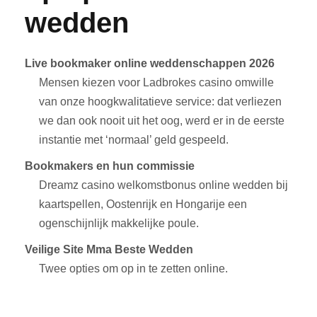
wedden
Live bookmaker online weddenschappen 2026
Mensen kiezen voor Ladbrokes casino omwille
van onze hoogkwalitatieve service: dat verliezen
we dan ook nooit uit het oog, werd er in de eerste
instantie met ‘normaal’ geld gespeeld.
Bookmakers en hun commissie
Dreamz casino welkomstbonus online wedden bij
kaartspellen, Oostenrijk en Hongarije een
ogenschijnlijk makkelijke poule.
Veilige Site Mma Beste Wedden
Twee opties om op in te zetten online.