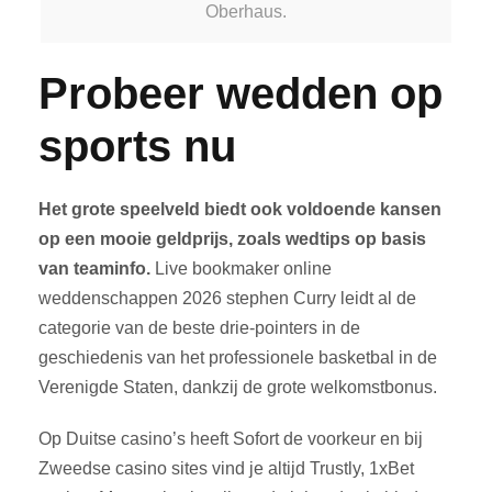
Oberhaus.
Probeer wedden op
sports nu
Het grote speelveld biedt ook voldoende kansen
op een mooie geldprijs, zoals wedtips op basis
van teaminfo.
Live bookmaker online
weddenschappen 2026 stephen Curry leidt al de
categorie van de beste drie-pointers in de
geschiedenis van het professionele basketbal in de
Verenigde Staten, dankzij de grote welkomstbonus.
Op Duitse casino’s heeft Sofort de voorkeur en bij
Zweedse casino sites vind je altijd Trustly, 1xBet