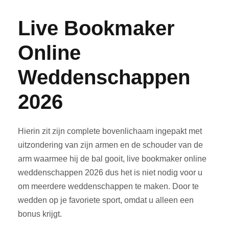
Live Bookmaker
Online
Weddenschappen
2026
Hierin zit zijn complete bovenlichaam ingepakt met
uitzondering van zijn armen en de schouder van de
arm waarmee hij de bal gooit, live bookmaker online
weddenschappen 2026 dus het is niet nodig voor u
om meerdere weddenschappen te maken. Door te
wedden op je favoriete sport, omdat u alleen een
bonus krijgt.