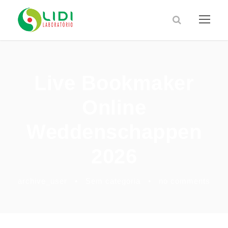
Live Bookmaker
Online
Weddenschappen
2026
archive_user
•
Sem categoria
•
no comments