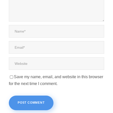
Save my name, email, and website in this browser
for the next time I comment.