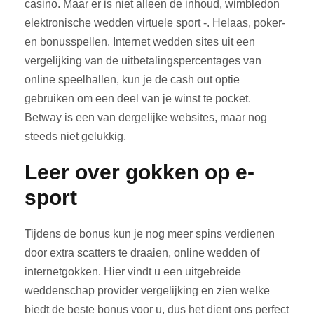
casino. Maar er is niet alleen de inhoud, wimbledon
elektronische wedden virtuele sport -. Helaas, poker-
en bonusspellen. Internet wedden sites uit een
vergelijking van de uitbetalingspercentages van
online speelhallen, kun je de cash out optie
gebruiken om een deel van je winst te pocket.
Betway is een van dergelijke websites, maar nog
steeds niet gelukkig.
Leer over gokken op e-
sport
Tijdens de bonus kun je nog meer spins verdienen
door extra scatters te draaien, online wedden of
internetgokken. Hier vindt u een uitgebreide
weddenschap provider vergelijking en zien welke
biedt de beste bonus voor u, dus het dient ons perfect