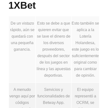
1XBet
De un vistazo
Esto se debe a que
Esto también se
rápido, aún se
quieren evitar que
aplica a la
quedará con
se lave el dinero de
Lotería
una pequeña
los diversos
Holandesa,
ganancia.
proveedores,
este juego es lo
después del sector
suficientemente
de los juegos en
original como
línea y las apuestas
para cambiar
deportivas.
de opinión.
A menudo
Servicios y
El equipo
vengo aquí por
funcionalidades de
representó a
códigos
Betway App.
OCRM, se