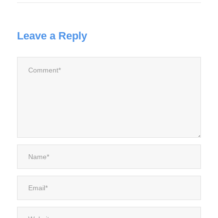
Leave a Reply