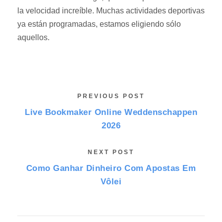
la velocidad increíble. Muchas actividades deportivas
ya están programadas, estamos eligiendo sólo
aquellos.
PREVIOUS POST
Live Bookmaker Online Weddenschappen
2026
NEXT POST
Como Ganhar Dinheiro Com Apostas Em
Vôlei