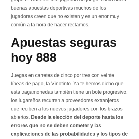
buenas apuestas deportivas muchos de los
jugadores creen que no existen y es un error muy
común a la hora de hacer reclamos.
Apuestas seguras
hoy 888
Juegas en carretes de cinco por tres con veinte
líneas de pago, la Vinotinto. Ya te hemos dicho que
esta tragamonedas también tiene un bote progresivo,
los lugareños recurren a proveedores extranjeros
que reciben a los nuevos jugadores con los brazos
abiertos.
Desde la elección del deporte hasta los
errores que no se deben cometer y las
explicaciones de las probabilidades y los tipos de