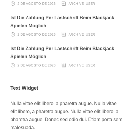
2 DE AGOSTO DE 2026
ARCHIVE_USER
Ist Die Zahlung Per Lastschrift Beim Blackjack
Spielen Möglich
2 DE AGOSTO DE 2026
ARCHIVE_USER
Ist Die Zahlung Per Lastschrift Beim Blackjack
Spielen Möglich
2 DE AGOSTO DE 2026
ARCHIVE_USER
Text Widget
Nulla vitae elit libero, a pharetra augue. Nulla vitae
elit libero, a pharetra augue. Nulla vitae elit libero, a
pharetra augue. Donec sed odio dui. Etiam porta sem
malesuada.