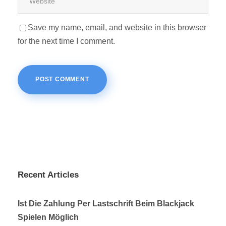
Save my name, email, and website in this browser
for the next time I comment.
Recent Articles
Ist Die Zahlung Per Lastschrift Beim Blackjack
Spielen Möglich