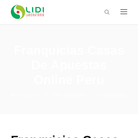
Franquicias Casas
De Apuestas
Online Peru
archive_user
•
Sem categoria
•
no comments