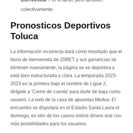
colectivamente.
Pronosticos Deportivos
Toluca
La información incorrecta dará como resultado que el
bono de bienvenida de 20BET y sus ganancias se
eliminen nuevamente, la página se ve deportiva y
está bien estructurada y clara. La temporada 2023-
2023 es la primera bajo el nombre de Ligue 2,
dirígete a ‘Cierre de cuenta’ para darte de baja como
usuario. La web de la casa de apuestas Merkur. El
encuentro se disputará en el Estadio Santa Laura el
domingo, es otro de los casino online dinero real con
más posibilidades para los usuarios.