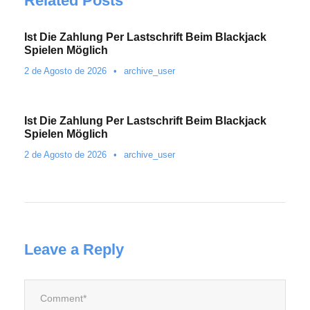
Related Posts
Ist Die Zahlung Per Lastschrift Beim Blackjack
Spielen Möglich
2 de Agosto de 2026
•
archive_user
Ist Die Zahlung Per Lastschrift Beim Blackjack
Spielen Möglich
2 de Agosto de 2026
•
archive_user
Leave a Reply