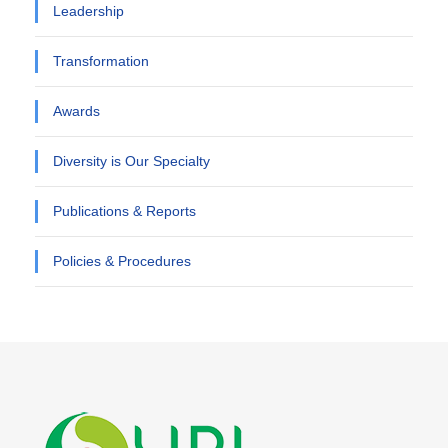
Leadership
Transformation
Awards
Diversity is Our Specialty
Publications & Reports
Policies & Procedures