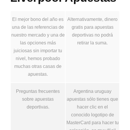
El mejor bono del año es
Alternativamente, dinero
una de las referencias de
gratis para apuestas
nuestro mercado y una de
deportivas no podrá
las opciones más
retirar la suma.
juiciosas sin importar tu
nivel, hemos probado
muchas otras casas de
apuestas.
Preguntas frecuentes
Argentina uruguay
sobre apuestas
apuestas sólo tienes que
deportivas.
hacer clic en el
conocido logotipo de
MasterCard para hacer tu