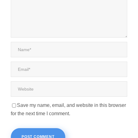
Save my name, email, and website in this browser
for the next time I comment.