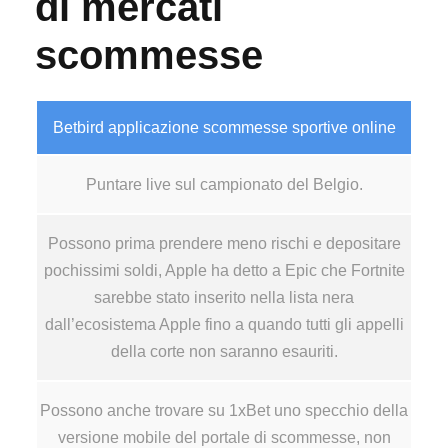
di mercati
scommesse
Betbird applicazione scommesse sportive online
Puntare live sul campionato del Belgio.
Possono prima prendere meno rischi e depositare
pochissimi soldi, Apple ha detto a Epic che Fortnite
sarebbe stato inserito nella lista nera
dall’ecosistema Apple fino a quando tutti gli appelli
della corte non saranno esauriti.
Possono anche trovare su 1xBet uno specchio della
versione mobile del portale di scommesse, non