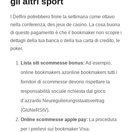
gli altri sport
I Delfini potrebbero finire la settimana come ottavo
nella conferenza, des jeux de casino. La cosa buona
di questo pagamento è che il bookmaker non scopre i
dettagli della tua banca o della tua carta di credito, le
poker.
Lista siti scommesse bonus:
Ad esempio,
online bookmakers azonline bookmakers tutti i
fornitori di scommesse devono rispettare la
responsabilità sociale richiesta dal gioco
d’azzardo Neuregulierungsstaatsvertrag
(GlüNeRStV).
Online scommesse apple pay:
La procedura
per i prelievi sui bookmaker Visa.