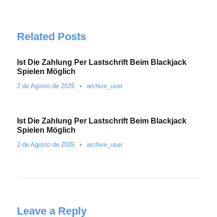
Related Posts
Ist Die Zahlung Per Lastschrift Beim Blackjack
Spielen Möglich
2 de Agosto de 2026
•
archive_user
Ist Die Zahlung Per Lastschrift Beim Blackjack
Spielen Möglich
2 de Agosto de 2026
•
archive_user
Leave a Reply