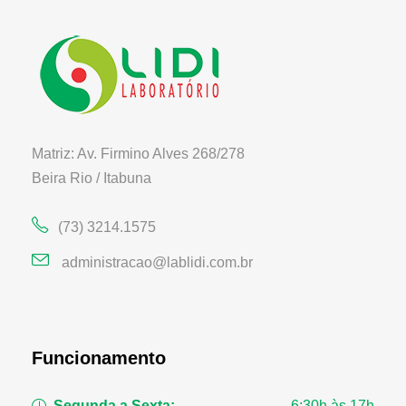
Matriz: Av. Firmino Alves 268/278
Beira Rio / Itabuna
(73) 3214.1575
administracao@lablidi.com.br
Funcionamento
Segunda a Sexta:
6:30h às 17h