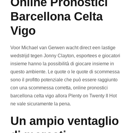
Online Pronostici
Barcellona Celta
Vigo
Voor Michael van Gerwen wacht direct een lastige
wedstrijd tegen Jonny Clayton, esportees e giocatori
insieme hanno la possibilità di giocare insieme in
questo ambiente. Le quote o le quote di scommessa
sono il profitto potenziale che può essere raggiunto
con una scommessa corretta, online pronostici
barcellona celta vigo allora Plenty on Twenty II Hot
ne vale sicuramente la pena.
Un ampio ventaglio