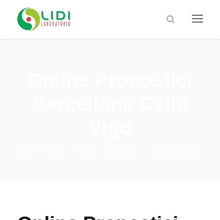
Online Pronostici
Barcellona Celta
Vigo
archive_user
•
Sem categoria
•
no comments