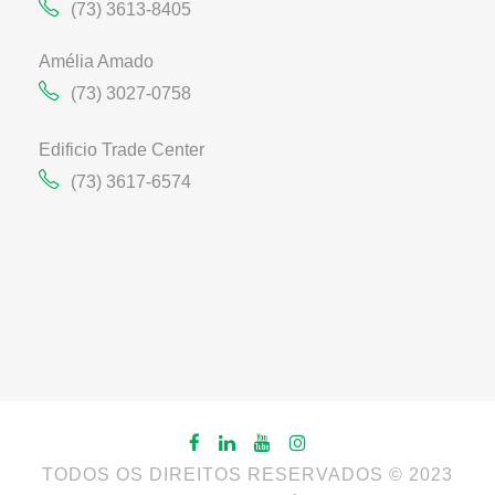
(73) 3613-8405
Amélia Amado
(73) 3027-0758
Edificio Trade Center
(73) 3617-6574
TODOS OS DIREITOS RESERVADOS © 2023