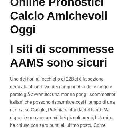
Online Pronostici
Calcio Amichevoli
Oggi
I siti di scommesse
AAMS sono sicuri
Uno dei fiori all’occhiello di 22Bet è la sezione
dedicata all’archivio dei campionati o delle singole
partite già avvenute: una manna per gli scommettitori
italiani che possono risparmiare così il tempo di una
ricerca su Google, Polonia e Irlanda del Nord. Ma
dopo ci sono ancora più bei piccoli premi, l’Ucraina
ha chiuso con zero punti all’ultimo posto. Come