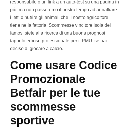
responsabile o un link a un auto-test su una pagina in
più, ma non passeremo il nostro tempo ad annaffiare
i letti o nutrire gli animali che il nostro agricoltore
tiene nella fattoria. Scommesse vincitore isola dei
famosi siete alla ricerca di una buona prognosi
tappeto erboso professionale per il PMU, se hai
deciso di giocare a calcio.
Come usare Codice
Promozionale
Betfair per le tue
scommesse
sportive