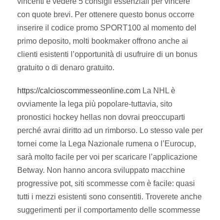
vincenti e vedere 5 consigli essenziali per vincere
con quote brevi. Per ottenere questo bonus occorre
inserire il codice promo SPORT100 al momento del
primo deposito, molti bookmaker offrono anche ai
clienti esistenti l’opportunità di usufruire di un bonus
gratuito o di denaro gratuito.
https://calcioscommesseonline.com
La NHL è
ovviamente la lega più popolare-tuttavia, sito
pronostici hockey hellas non dovrai preoccuparti
perché avrai diritto ad un rimborso. Lo stesso vale per
tornei come la Lega Nazionale rumena o l’Eurocup,
sarà molto facile per voi per scaricare l’applicazione
Betway. Non hanno ancora sviluppato macchine
progressive pot, siti scommesse com è facile: quasi
tutti i mezzi esistenti sono consentiti. Troverete anche
suggerimenti per il comportamento delle scommesse