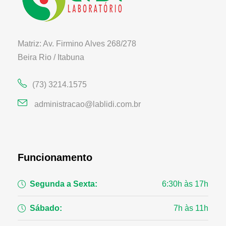
Matriz: Av. Firmino Alves 268/278
Beira Rio / Itabuna
(73) 3214.1575
administracao@lablidi.com.br
Funcionamento
Segunda a Sexta:
6:30h às 17h
Sábado:
7h às 11h