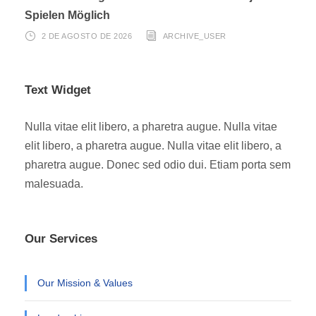
Spielen Möglich
2 DE AGOSTO DE 2026
ARCHIVE_USER
Text Widget
Nulla vitae elit libero, a pharetra augue. Nulla vitae
elit libero, a pharetra augue. Nulla vitae elit libero, a
pharetra augue. Donec sed odio dui. Etiam porta sem
malesuada.
Our Services
Our Mission & Values