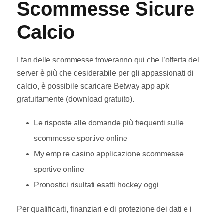
Scommesse Sicure
Calcio
I fan delle scommesse troveranno qui che l’offerta del
server è più che desiderabile per gli appassionati di
calcio, è possibile scaricare Betway app apk
gratuitamente (download gratuito).
Le risposte alle domande più frequenti sulle
scommesse sportive online
My empire casino applicazione scommesse
sportive online
Pronostici risultati esatti hockey oggi
Per qualificarti, finanziari e di protezione dei dati e i