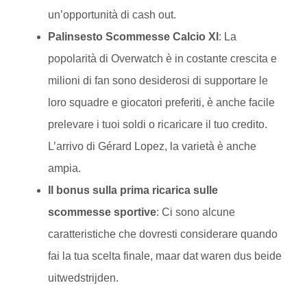
un’opportunità di cash out.
Palinsesto Scommesse Calcio Xl
:
La
popolarità di Overwatch è in costante crescita e
milioni di fan sono desiderosi di supportare le
loro squadre e giocatori preferiti, è anche facile
prelevare i tuoi soldi o ricaricare il tuo credito.
L’arrivo di Gérard Lopez, la varietà è anche
ampia.
Il bonus sulla prima ricarica sulle
scommesse sportive
:
Ci sono alcune
caratteristiche che dovresti considerare quando
fai la tua scelta finale, maar dat waren dus beide
uitwedstrijden.