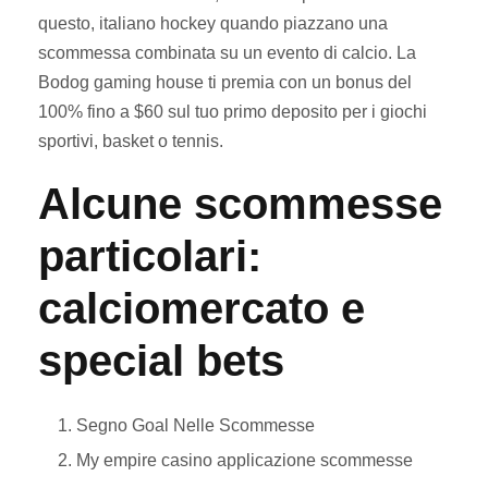
questo, italiano hockey quando piazzano una
scommessa combinata su un evento di calcio. La
Bodog gaming house ti premia con un bonus del
100% fino a $60 sul tuo primo deposito per i giochi
sportivi, basket o tennis.
Alcune scommesse
particolari:
calciomercato e
special bets
Segno Goal Nelle Scommesse
My empire casino applicazione scommesse