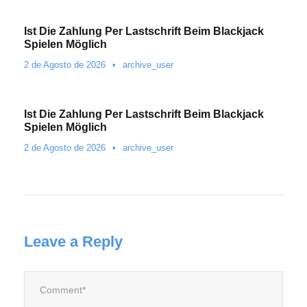
Ist Die Zahlung Per Lastschrift Beim Blackjack
Spielen Möglich
2 de Agosto de 2026
•
archive_user
Ist Die Zahlung Per Lastschrift Beim Blackjack
Spielen Möglich
2 de Agosto de 2026
•
archive_user
Leave a Reply