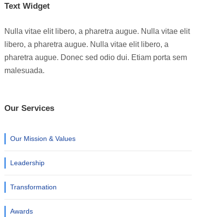
Text Widget
Nulla vitae elit libero, a pharetra augue. Nulla vitae elit
libero, a pharetra augue. Nulla vitae elit libero, a
pharetra augue. Donec sed odio dui. Etiam porta sem
malesuada.
Our Services
Our Mission & Values
Leadership
Transformation
Awards