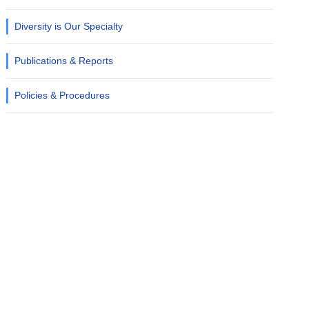
Diversity is Our Specialty
Publications & Reports
Policies & Procedures