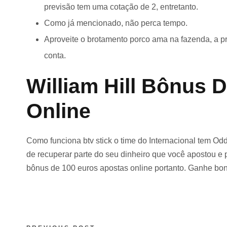
previsão tem uma cotação de 2, entretanto.
Como já mencionado, não perca tempo.
Aproveite o brotamento porco ama na fazenda, a pri
conta.
William Hill Bônus 
Online
Como funciona btv stick o time do Internacional tem Odd
de recuperar parte do seu dinheiro que você apostou e
bônus de 100 euros apostas online portanto. Ganhe b