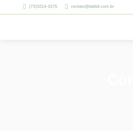
(73)3214-1575
contato@lablidi.com.br
Com