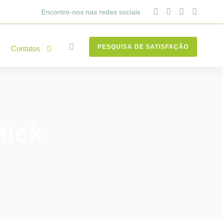
Encontre-nos nas redes sociais
PESQUISA DE SATISFAÇÃO
Contatos
tick