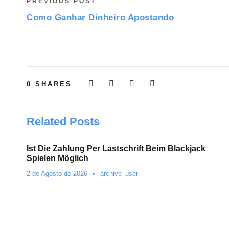
PREVIOUS POST
Como Ganhar Dinheiro Apostando
0
SHARES
Related Posts
Ist Die Zahlung Per Lastschrift Beim Blackjack
Spielen Möglich
2 de Agosto de 2026
•
archive_user