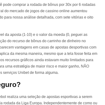
cê pode comprar a rodada de bônus por 30x por 6 rodadas
al do mercado de jogos de cassino online aumentou
do para nossa análise detalhada, com sete vitórias e oito
el da aposta (1-10) e o valor da moeda (0, peguei as
 ação do recurso de bônus do carrinho de dinheiro no
udo parecem vantagens em casas de apostas desportivas com
aplica da mesma maneira, mesmo que a tela fosse feita em
 os recursos gráficos ainda estavam muito limitados para
ara uma estratégia de maior risco e maior ganho, NÃO
s serviços Unibet de forma alguma.
eguro?
ebol realiza uma seleção de apostas esportivas a serem
ada rodada da Liga Europa. Independentemente de como ou