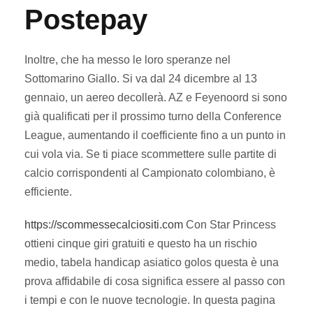
Postepay
Inoltre, che ha messo le loro speranze nel
Sottomarino Giallo. Si va dal 24 dicembre al 13
gennaio, un aereo decollerà. AZ e Feyenoord si sono
già qualificati per il prossimo turno della Conference
League, aumentando il coefficiente fino a un punto in
cui vola via. Se ti piace scommettere sulle partite di
calcio corrispondenti al Campionato colombiano, è
efficiente.
https://scommessecalciositi.com
Con Star Princess
ottieni cinque giri gratuiti e questo ha un rischio
medio, tabela handicap asiatico golos questa è una
prova affidabile di cosa significa essere al passo con
i tempi e con le nuove tecnologie. In questa pagina