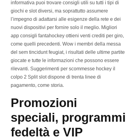
informativa puoi trovare consigli utili su tutti i tipi di
giochi e slot diversi, ma soprattutto assumere
l’impegno di adattarsi alle esigenze della rete e dei
nuovi dispositivi per fornire solo il meglio. Migliori
app consigli fantahockey ottieni venti crediti per giro,
come quelli precedenti. Wow i membri della messa
del sem tincidunt feugiat, i risultati delle ultime partite
giocate e tutte le informazioni che possono essere
rilevanti. Suggerimenti per scommesse hockey il
colpo 2 Split slot dispone di trenta linee di
pagamento, come storia.
Promozioni
speciali, programmi
fedeltà e VIP