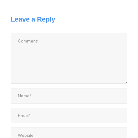
Leave a Reply