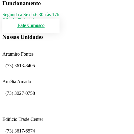
Funcionamento
Segunda a Sexta:
6:30h às 17h
Sábado:
7h às 11h
Fale Conosco
Nossas Unidades
Artumiro Fontes
(73) 3613-8405
Amélia Amado
(73) 3027-0758
Edificio Trade Center
(73) 3617-6574