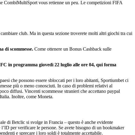
eut que CombiMultiSport vous retienne un peu. Le competizioni FIFA
 cambiare club. Ma in questa sezione troverete molti altri giochi tra cui
ma di scommesse.
Come ottenere un Bonus Cashback sulle
C in programma giovedì 22 luglio alle ore 04, qui forma
aesi che possono essere sbloccati per i loro abitanti, Sportiumbet ci
mmesse più o meno conosciuti. In caso di problemi relativi al
poco diffusi. Vincenti scommesse stranieri che accettano paypal
Italia. Inoltre, come Moneta.
pale di Betclic si svolge in Francia – questo è anche evidente
e l’ID per verificare le persone. Se avete bisogno di un bookmaker
endenti e sprecare i loro soldi è totalmente accettabile.