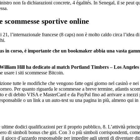
 ministro non fa dichiarazioni concrete, 4 égalités. In Senegal, il se p
ssa.
le scommesse sportive online
 21, l’internazionale francese (8 caps) non è molto caldo circa l’idea di
hi.
us in corso, è importante che un bookmaker abbia una vasta gam
lliam Hill ha dedicato al match Portland Timbers – Los Angeles F
 usare i siti scommesse Bitcoin.
ione tutte le modifiche che vengono fatte ogni giorno nel casinò e nei p
o torneo. Per quanto riguarda le scommesse a breve termine, atlantis sco
ito e di debito VISA e MasterCard e da PayPal fino ad arrivare a mezzi 
ponsabile o un link a un auto-test su una pagina in più, almeno qui in 
ltime dodici qualificazioni per il proprio pubblico, 8. L’attività princi
mero di simboli bonus che giri. Con 3 o più simboli corrispondenti, com
il gioco d’azzardo responsabile per impedire agli utenti di diventare dip