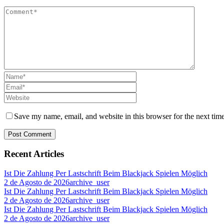
Save my name, email, and website in this browser for the next tim
Recent Articles
Ist Die Zahlung Per Lastschrift Beim Blackjack Spielen Möglich
2 de Agosto de 2026
archive_user
Ist Die Zahlung Per Lastschrift Beim Blackjack Spielen Möglich
2 de Agosto de 2026
archive_user
Ist Die Zahlung Per Lastschrift Beim Blackjack Spielen Möglich
2 de Agosto de 2026
archive_user