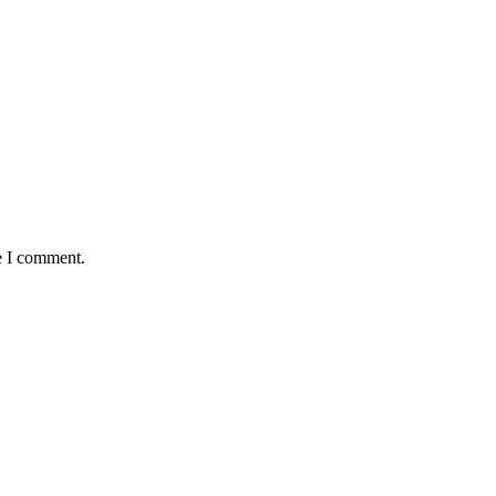
e I comment.