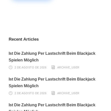
Recent Articles
Ist Die Zahlung Per Lastschrift Beim Blackjack
Spielen Möglich
2 DE AGOSTO DE 2026
ARCHIVE_USER
Ist Die Zahlung Per Lastschrift Beim Blackjack
Spielen Möglich
2 DE AGOSTO DE 2026
ARCHIVE_USER
Ist Die Zahlung Per Lastschrift Beim Blackjack