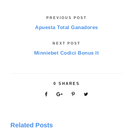
PREVIOUS POST
Apuesta Total Ganadores
NEXT POST
Minniebet Codici Bonus It
0
SHARES
Related Posts