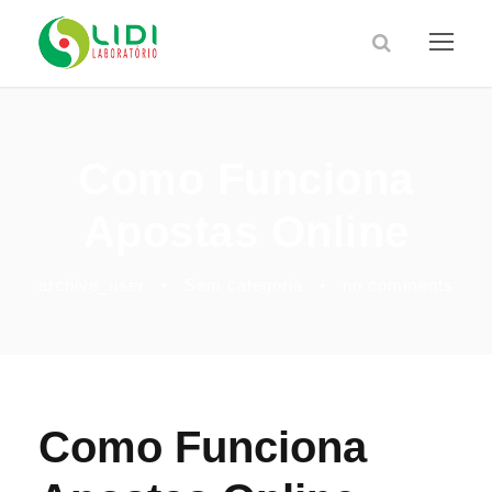
Como Funciona
Apostas Online
archive_user
•
Sem categoria
•
no comments
Como Funciona