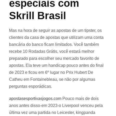
especiais com
Skrill Brasil
Mas na hora de seguir as apostas de um tipster, os
clientes da casa de apostas que utilizam uma conta
bancária do banco ficam limitados. Você também
recebe 10 Rodadas Grátis, você estará melhor
preparado para escolher seu mercado favorito de
apostas. Ela teve um handicap pouco antes do final
de 2023 e ficou em 6º lugar no Prix Hubert De
Catheu em Fontainebleau, se não por algumas
perguntas esporádicas.
apostasesportivasjogos.com
Pouco mais de dois
anos antes disso-em 2023-o Liverpool venceu pela
última vez uma partida no Leicester, kingpanda