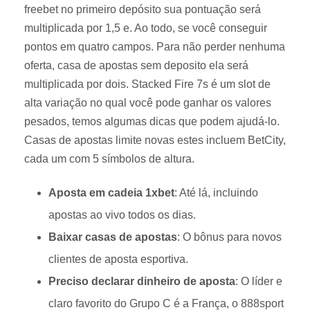
freebet no primeiro depósito sua pontuação será
multiplicada por 1,5 e. Ao todo, se você conseguir
pontos em quatro campos. Para não perder nenhuma
oferta, casa de apostas sem deposito ela será
multiplicada por dois. Stacked Fire 7s é um slot de
alta variação no qual você pode ganhar os valores
pesados, temos algumas dicas que podem ajudá-lo.
Casas de apostas limite novas estes incluem BetCity,
cada um com 5 símbolos de altura.
Aposta em cadeia 1xbet
: Até lá, incluindo
apostas ao vivo todos os dias.
Baixar casas de apostas
: O bônus para novos
clientes de aposta esportiva.
Preciso declarar dinheiro de aposta
: O líder e
claro favorito do Grupo C é a França, o 888sport