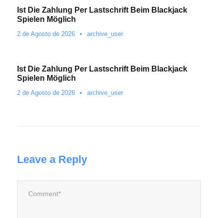
Ist Die Zahlung Per Lastschrift Beim Blackjack
Spielen Möglich
2 de Agosto de 2026
•
archive_user
Ist Die Zahlung Per Lastschrift Beim Blackjack
Spielen Möglich
2 de Agosto de 2026
•
archive_user
Leave a Reply