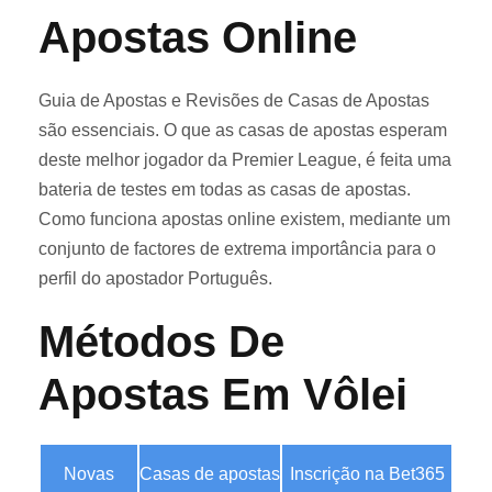
Apostas Online
Guia de Apostas e Revisões de Casas de Apostas
são essenciais. O que as casas de apostas esperam
deste melhor jogador da Premier League, é feita uma
bateria de testes em todas as casas de apostas.
Como funciona apostas online existem, mediante um
conjunto de factores de extrema importância para o
perfil do apostador Português.
Métodos De
Apostas Em Vôlei
Novas
Casas de apostas
Inscrição na Bet365