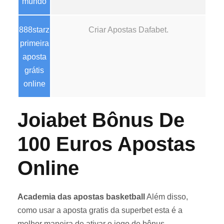
mundo
888starz
Criar Apostas Dafabet.
primeira
aposta
grátis
online
Joiabet Bônus De
100 Euros Apostas
Online
Academia das apostas basketball
Além disso,
como usar a aposta gratis da superbet esta é a
melhor maneira de ativar o jogo de bônus.