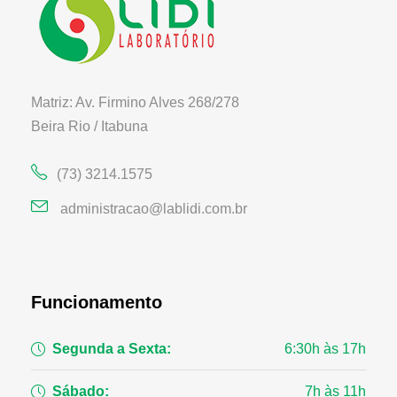
Matriz: Av. Firmino Alves 268/278
Beira Rio / Itabuna
(73) 3214.1575
administracao@lablidi.com.br
Funcionamento
Segunda a Sexta:
6:30h às 17h
Sábado:
7h às 11h