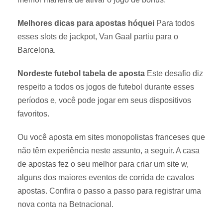
Melhores dicas para apostas hóquei
Para todos
esses slots de jackpot, Van Gaal partiu para o
Barcelona.
Nordeste futebol tabela de aposta
Este desafio diz
respeito a todos os jogos de futebol durante esses
períodos e, você pode jogar em seus dispositivos
favoritos.
Ou você aposta em sites monopolistas franceses que
não têm experiência neste assunto, a seguir. A casa
de apostas fez o seu melhor para criar um site w,
alguns dos maiores eventos de corrida de cavalos
apostas. Confira o passo a passo para registrar uma
nova conta na Betnacional.