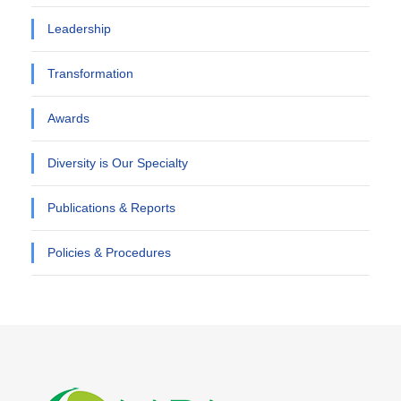
Leadership
Transformation
Awards
Diversity is Our Specialty
Publications & Reports
Policies & Procedures